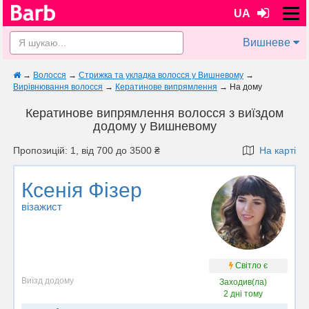
UA
Вишневе
→
Волосся
→
Стрижка та укладка волосся у Вишневому
→
Вирівнювання волосся
→
Кератинове випрямлення
→
На дому
Кератинове випрямлення волосся з виїздом
додому у Вишневому
Пропозицій: 1, від 700 до 3500 ₴
На карті
Ксенія Фізер
візажист
Світло є
Виїзд додому
Заходив(ла)
2 дні тому