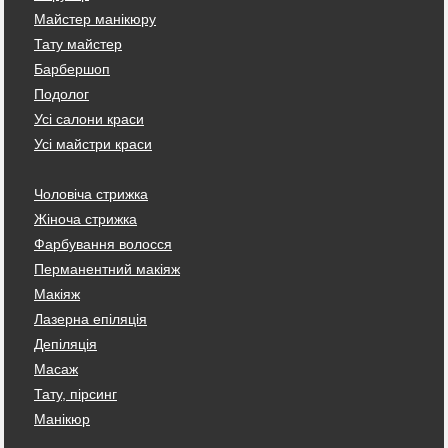
Майстер манікюру
Тату майстер
Барбершоп
Подолог
Усі салони краси
Усі майстри краси
Чоловіча стрижка
Жіноча стрижка
Фарбування волосся
Перманентний макіяж
Макіяж
Лазерна епіляція
Депіляція
Масаж
Тату, пірсинг
Манікюр