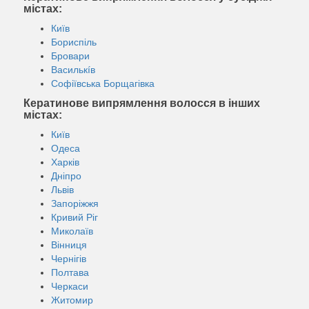
містах:
Київ
Бориспіль
Бровари
Василькíв
Софіївська Борщагівка
Кератинове випрямлення волосся в інших
містах:
Київ
Одеса
Харків
Дніпро
Львів
Запоріжжя
Кривий Ріг
Миколаїв
Вінниця
Чернігів
Полтава
Черкаси
Житомир