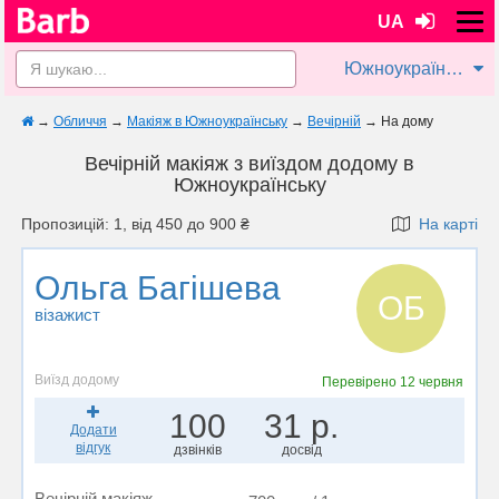
UA
Южноукраїнськ
→
Обличчя
→
Макіяж в Южноукраїнську
→
Вечірній
→
На дому
Вечірній макіяж з виїздом додому в
Южноукраїнську
Пропозицій: 1, від 450 до 900 ₴
На карті
Ольга Багішева
ОБ
візажист
Виїзд додому
Перевірено
12 червня
100
31 р.
Додати
відгук
дзвінків
досвід
Вечірній макіяж