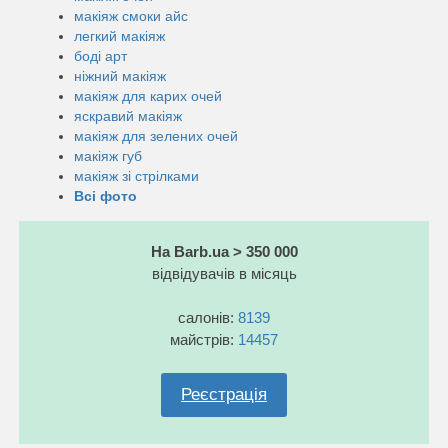
макіяж смоки айс
легкий макіяж
боді арт
ніжний макіяж
макіяж для карих очей
яскравий макіяж
макіяж для зелених очей
макіяж губ
макіяж зі стрілками
Всі фото
На Barb.ua > 350 000
відвідувачів в місяць
салонів:
8139
майстрів:
14457
Реєстрація