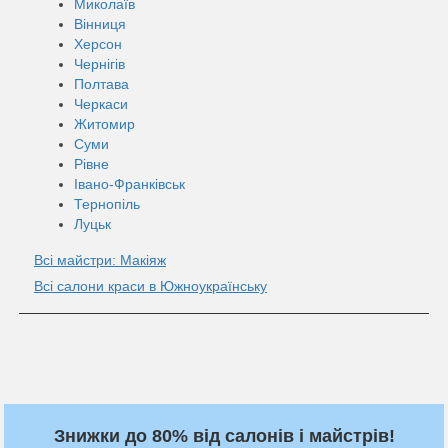
Миколаїв
Вінниця
Херсон
Чернігів
Полтава
Черкаси
Житомир
Суми
Рівне
Івано-Франківськ
Тернопіль
Луцьк
Всі майстри: Макіяж
Всі салони краси в Южноукраїнську
Знижки до 80% від салонів і майстрів!