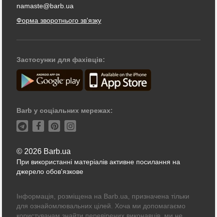
namaste@barb.ua
Форма зворотнього зв'язку
Застосунки для фахівців:
Barb у соціальних мережах:
© 2026 Barb.ua
При використанні матеріалів активне посилання на
джерело обов'язкове
Інформація, розміщена на Barb.ua, призначена тільки
для ознайомлювальних цілей. Хоча ми допомагаємо
користувачам знайти перевірених виконавців, ми не