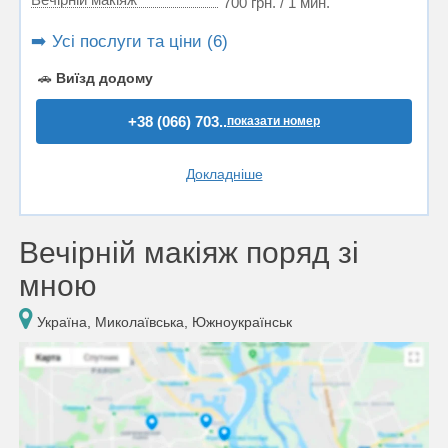
700 грн. / 1 мин.
➡️ Усі послуги та ціни (6)
🚗
Виїзд додому
+38 (066) 703..
показати номер
Докладніше
Вечірній макіяж поряд зі
мною
Україна, Миколаївська, Южноукраїнськ