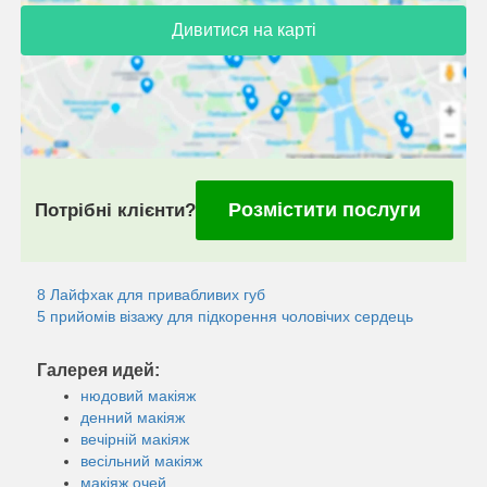
Дивитися на карті
Розмістити послуги
Потрібні клієнти?
8 Лайфхак для привабливих губ
5 прийомів візажу для підкорення чоловічих сердець
Галерея идей:
нюдовий макіяж
денний макіяж
вечірній макіяж
весільний макіяж
макіяж очей