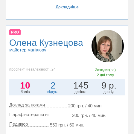
Докладніше
PRO
Олена Кузнецова
майстер манікюру
проспект Незалежності, 24
Заходив(ла)
2 дні тому
10
2
145
9 р.
балів
відгука
дзвінків
досвід
Догляд за ногами
200 грн. / 40 мин.
Парафінотерапія ніг
200 грн. / 40 мин.
Педикюр
550 грн. / 60 мин.