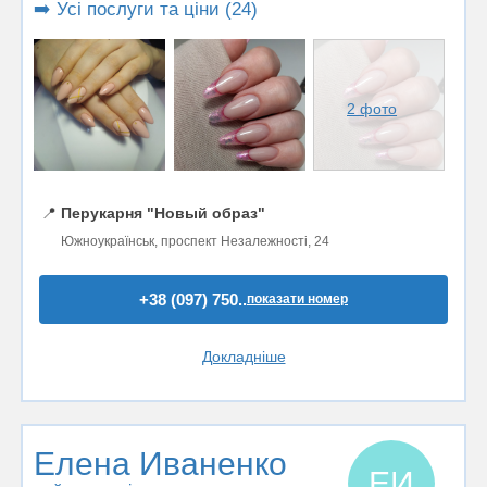
➡️ Усі послуги та ціни (24)
2 фото
📍
Перукарня "Новый образ"
Южноукраїнськ, проспект Незалежності, 24
+38 (097) 750..
показати номер
Докладніше
Елена Иваненко
ЕИ