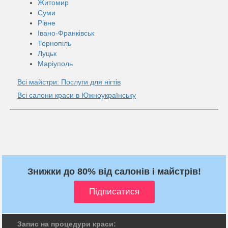
Житомир
Суми
Рівне
Івано-Франківськ
Тернопіль
Луцьк
Маріуполь
Всі майстри: Послуги для нігтів
Всі салони краси в Южноукраїнську
Знижки до 80% від салонів і майстрів!
Запис на процедури краси: