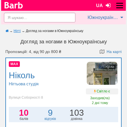
UA
Южноукраїнськ
→
Нігті
→
Догляд за ногами в Южноукраїнську
Догляд за ногами в Южноукраїнську
Пропозицій: 4, від 90 до 800 ₴
На карті
MAX
Ніколь
Нігтьова студія
Світло є
Вулиця Соборності 8
Заходив(ла)
2 дні тому
10
9
103
балів
відгуків
дзвінка