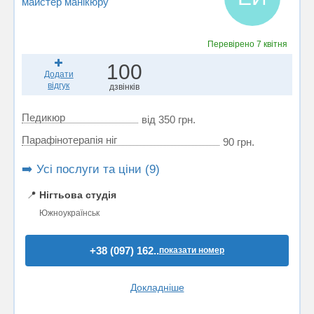
майстер манікюру
Перевірено
7 квітня
100
Додати
відгук
дзвінків
Педикюр
від 350 грн.
Парафінотерапія ніг
90 грн.
➡️ Усі послуги та ціни (9)
📍
Нігтьова студія
Южноукраїнськ
+38 (097) 162..
показати номер
Докладніше