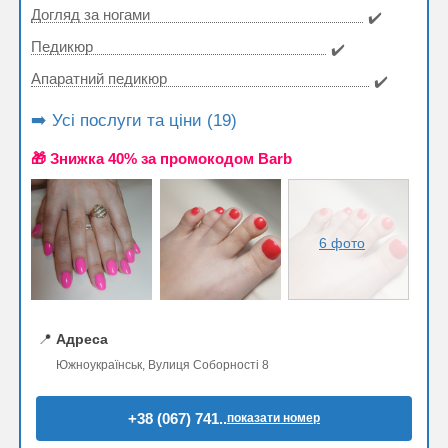
Догляд за ногами
✔️
Педикюр
✔️
Апаратний педикюр
✔️
➡️ Усі послуги та ціни (19)
🎁 Знижка 40% за промокодом Barb
6 фото
📍
Адреса
Южноукраїнськ, Вулиця Соборності 8
+38 (067) 741..
показати номер