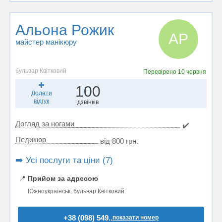
Альона Рожик
АР
майстер манікюру
бульвар Квітковий
Перевірено
10 червня
100
Додати
відгук
дзвінків
Догляд за ногами
✔️
Педикюр
від 800 грн.
➡️ Усі послуги та ціни (7)
📍
Прийом за адресою
Южноукраїнськ, бульвар Квітковий
+38 (098) 549..
показати номер