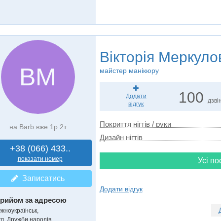
Вікторія Меркуло
ВМ
майстер манікюру
100
Додати
дзвін
відгук
Покриття нігтів / руки
на Barb вже 1р 2т
Дизайн нігтів
+38 (066) 433..
показати номер
Усі по
Записатись
Додати відгук
рийом за адресою
жноукраїнськ,
ул. Дружби народів