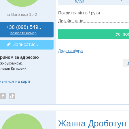
відгук
Покриття нігтів / руки
на Barb вже 1р 2т
Дизайн нігтів
+38 (098) 549..
показати номер
Усі по
Записатись
Додати відгук
рийом за адресою
жноукраїнськ,
ульвар Квітковий
ивитися на карті
Жанна Дроботун