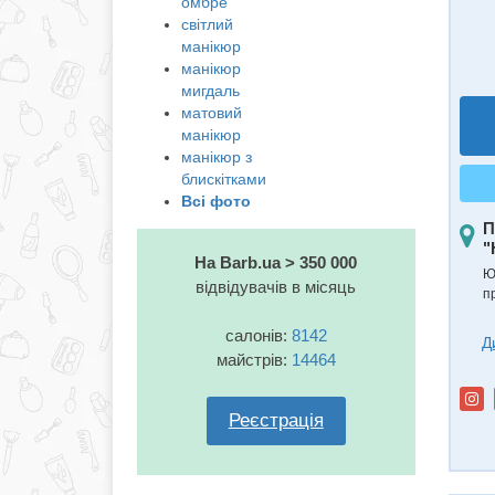
омбре
світлий
манікюр
манікюр
мигдаль
матовий
манікюр
манікюр з
блискітками
Всі фото
П
"
На Barb.ua > 350 000
Ю
відвідувачів в місяць
п
салонів:
8142
Д
майстрів:
14464
Реєстрація