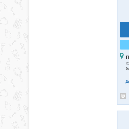
П
Ю
б
Д