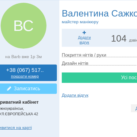
Валентина Сажк
ВС
майстер манікюру
104
Додати
дзві
відгук
Покриття нігтів / руки
на Barb вже 1р 3м
Дизайн нігтів
+38 (067) 517..
показати номер
Усі пос
Записатись
Додати відгук
риватний кабінет
жноукраїнськ,
УЛ.ЄВРОПЕЙСЬКА 42
ивитися на карті