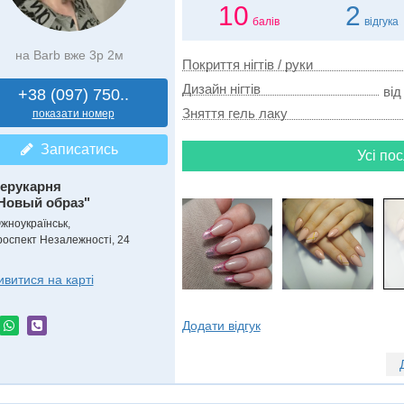
10
2
балів
відгука
на Barb вже 3р 2м
Покриття нігтів / руки
Дизайн нігтів
від
+38 (097) 750..
Зняття гель лаку
показати номер
Записатись
Усі пос
ерукарня
Новый образ"
жноукраїнськ,
роспект Незалежності, 24
ивитися на карті
Додати відгук