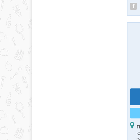
П
Ю
в