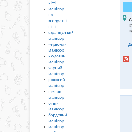
нігті
манікюр
на
А
квадратні
Ю
нігті
В
французький
манікюр
Д
червоний
манікюр
нюдовий
манікюр
чорний
манікюр
рожевий
манікюр
ніжний
манікюр
білий
манікюр
бордовий
манікюр
манікюр