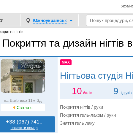
Україн
си
Южноукраїнськ
окриття нігтів
Покриття та дизайн нігтів
MAX
Нігтьова студія
Ні
10
9
балів
відгуків
на Barb вже 11м 3д
Покриття нігтів / руки
Світло є
Покриття гель-лаком / руки
+38 (067) 741..
Зняття гель лаку
показати номер