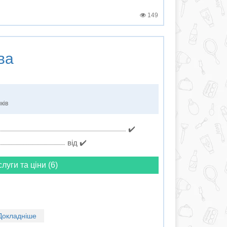
149
ва
ків
✔️
від ✔️
слуги та ціни (6)
Докладніше