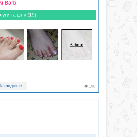
м Barb
луги та ціни (19)
6 фото
Докладніше
190
а