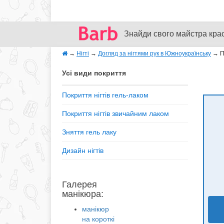
Знайди свого майстра кра
→
Нігті
→
Догляд за нігтями рук в Южноукраїнську
→
П
Усі види покриття
Покриття нігтів гель-лаком
Покриття нігтів звичайним лаком
Зняття гель лаку
Дизайн нігтів
Галерея
манікюра:
манікюр
на короткі