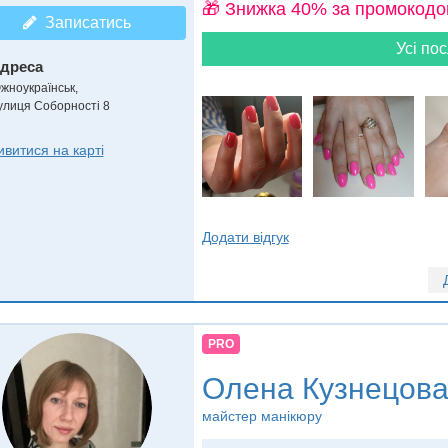
🎁 Знижка 40% за промокодо
Записатись
Усі пос
дреса
жноукраїнськ
,
улиця Соборності 8
ивитися на карті
Додати відгук
PRO
Олена Кузнецов
майстер манікюру