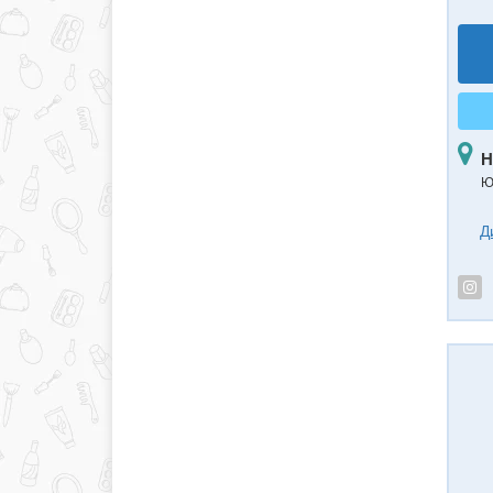
Н
Ю
Д