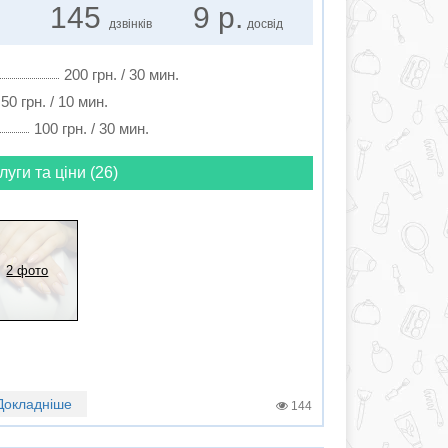
145
9 р.
дзвінків
досвід
200 грн. / 30 мин.
 50 грн. / 10 мин.
100 грн. / 30 мин.
луги та ціни (26)
2 фото
Докладніше
144