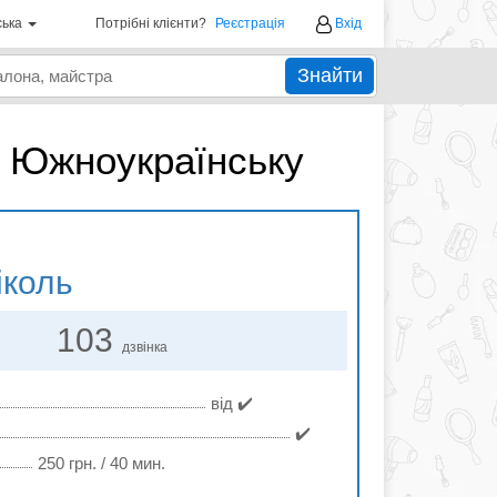
ська
Потрібні клієнти?
Реєстрація
Вхід
Знайти
 в Южноукраїнську
коль
103
дзвінка
від ✔️
✔️
250 грн. / 40 мин.