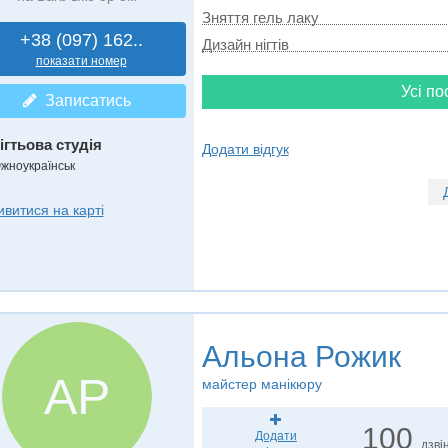
Зняття гель лаку
+38 (097) 162..
Дизайн нігтів
показати номер
Усі по
Записатись
ігтьова студія
Додати відгук
жноукраїнськ
ивитися на карті
Альона Рожик
АР
майстер манікюру
100
Додати
дзвін