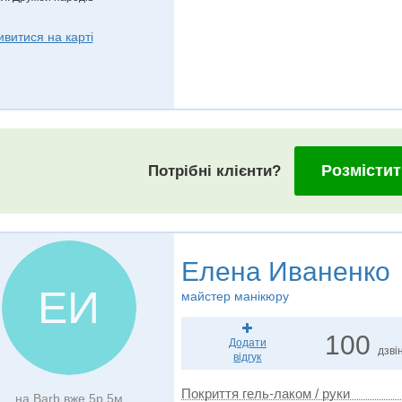
ивитися на карті
Розмістит
Потрібні клієнти?
Елена Иваненко
ЕИ
майстер манікюру
100
Додати
дзвін
відгук
Покриття гель-лаком / руки
на Barb вже 5р 5м