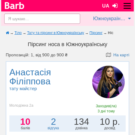
UA
Южноукраїнськ
→
Тіло
→
Тату та пірсинг в Южноукраїнську
→
Пірсинг
→
Ніс
Пірсинг носа в Южноукраїнську
Пропозицій: 1, від 900 до 900 ₴
На карті
Анастасія
Філіппова
тату майстер
Молодіжна 2а
Заходив(ла)
3 дні тому
10
2
134
10 р.
балів
відгука
дзвінка
досвід