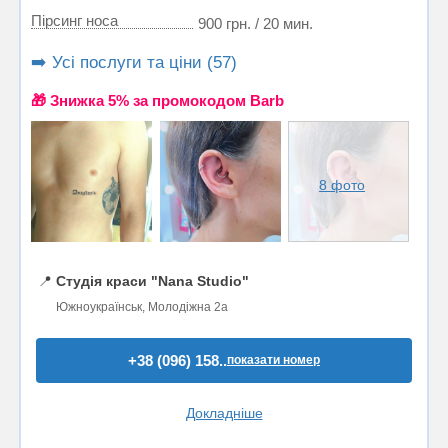
Пірсинг носа
900 грн. / 20 мин.
➡️ Усі послуги та ціни (57)
🎁 Знижка 5% за промокодом Barb
8 фото
📍
Студія краси "Nana Studio"
Южноукраїнськ, Молодіжна 2а
+38 (096) 158..
показати номер
Докладніше