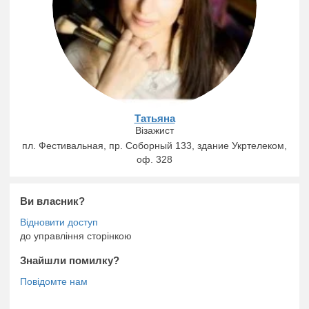
Татьяна
Візажист
м,
пл. Фестивальная, пр. Соборный 133, здание Укртелеком,
п
оф. 328
Ви власник?
до управління сторінкою
Знайшли помилку?