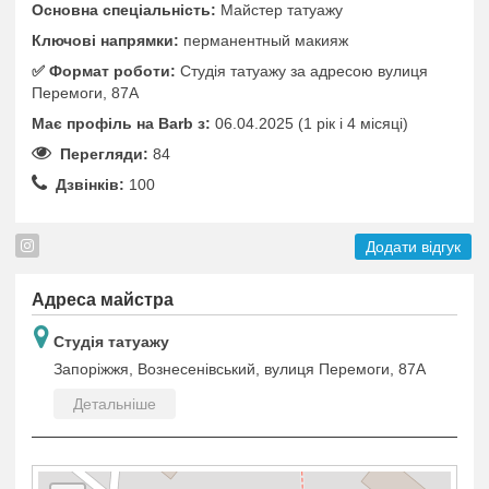
Основна спеціальність:
Майстер татуажу
Ключові напрямки:
перманентный макияж
✅️ Формат роботи:
Студія татуажу за адресою вулиця
Перемоги, 87А
Має профіль на Barb з:
06.04.2025 (1 рік i 4 місяці)
Перегляди:
84
Дзвінків:
100
Додати відгук
Адреса майстра
Студія татуажу
Запоріжжя, Вознесенівський, вулиця Перемоги, 87А
Детальніше