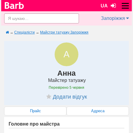
UA
Запоріжжя
→
Спеціалісти
→
Майстри татуажу Запоріжжя
А
Анна
Майстер татуажу
Перевірено
5 червня
Додати відгук
Прайс
Адреса
Головне про майстра