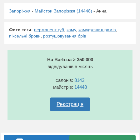
Запоріжжя
-
Майстри Запоріжжя (14448)
- Анна
Фото теги:
перманент губ
,
каму
,
камуфляж шрамів
,
піксельні брови
,
розтушовування брів
На Barb.ua > 350 000
відвідувачів в місяць
салонів:
8143
майстрів:
14448
Реєстрація