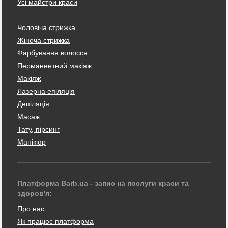
Усі майстри краси
Чоловіча стрижка
Жіноча стрижка
Фарбування волосся
Перманентний макіяж
Макіяж
Лазерна епіляція
Депіляція
Масаж
Тату, пірсинг
Манікюр
Платформа Barb.ua - запис на послуги краси та
здоров'я:
Про нас
Як працює платформа