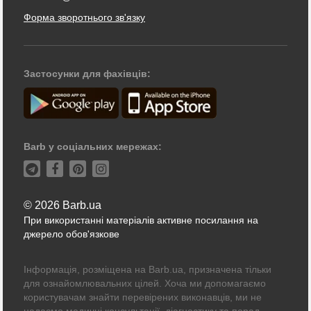
Форма зворотнього зв'язку
Застосунки для фахівців:
Barb у соціальних мережах:
© 2026 Barb.ua
При використанні матеріалів активне посилання на
джерело обов'язкове
Інформація, розміщена на Barb.ua, призначена тільки
для ознайомлювальних цілей. Хоча ми допомагаємо
користувачам знайти перевірених виконавців, ми не