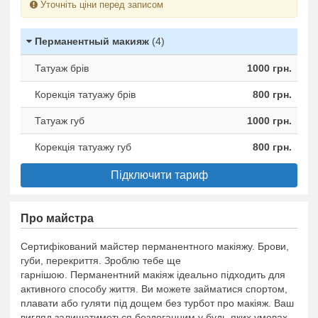
Уточніть ціни перед записом
Перманентный макияж
(4)
Татуаж брів
1000 грн.
Корекція татуажу брів
800 грн.
Татуаж губ
1000 грн.
Корекція татуажу губ
800 грн.
Підключити тариф
Про майстра
Сертифікований майстер перманентного макіяжу. Брови,
губи, перекриття. Зроблю тебе ще
гарнішою. Перманентний макіяж ідеально підходить для
активного способу життя. Ви можете займатися спортом,
плавати або гуляти під дощем без турбот про макіяж. Ваш
вигляд залишатиметься бездоганним у будь-яких умовах.