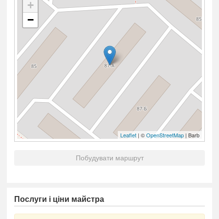
+
−
Leaflet
| ©
OpenStreetMap
| Barb
Побудувати маршрут
Послуги і ціни майстра