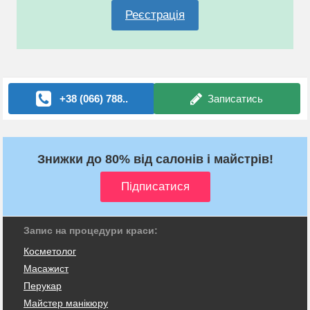
Реєстрація
+38 (066) 788..
Записатись
Знижки до 80% від салонів і майстрів!
Запис на процедури краси:
Косметолог
Масажист
Перукар
Майстер манікюру