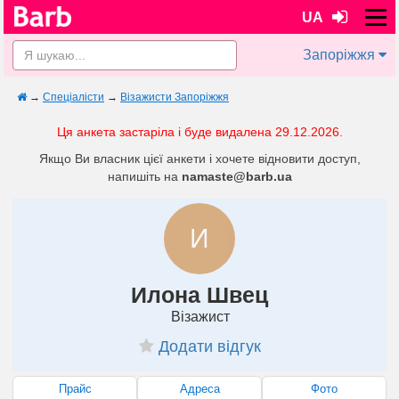
UA
Запоріжжя
→
Спеціалісти
→
Візажисти Запоріжжя
Ця анкета застаріла і буде видалена 29.12.2026.
Якщо Ви власник цієї анкети і хочете відновити доступ,
напишіть на
namaste@barb.ua
И
Илона Швец
Візажист
Додати відгук
Прайс
Адреса
Фото