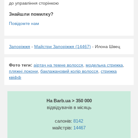
до управління сторінкою
Знайшли помилку?
Запоріжжя
-
Майстри Запоріжжя (14467)
- Илона Швец
Фото теги:
аіртач на темне волосся
,
модельна стрижка
,
пляжні локони
,
баклажановий колір волосся
,
стрижка
квіфф
На Barb.ua > 350 000
відвідувачів в місяць
салонів:
8142
майстрів:
14467