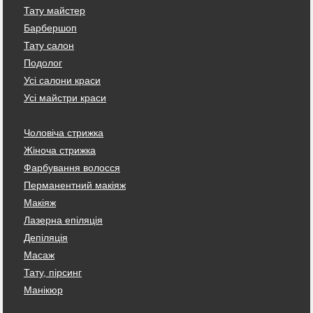
Тату майстер
Барбершоп
Тату салон
Подолог
Усі салони краси
Усі майстри краси
Чоловіча стрижка
Жіноча стрижка
Фарбування волосся
Перманентний макіяж
Макіяж
Лазерна епіляція
Депіляція
Масаж
Тату, пірсинг
Манікюр