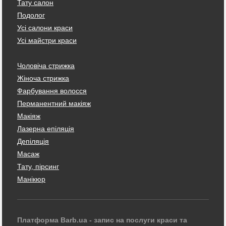
Тату салон
Подолог
Усі салони краси
Усі майстри краси
Чоловіча стрижка
Жіноча стрижка
Фарбування волосся
Перманентний макіяж
Макіяж
Лазерна епіляція
Депіляція
Масаж
Тату, пірсинг
Манікюр
Платформа Barb.ua - запис на послуги краси та