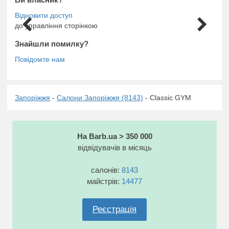
до управління сторінкою
Знайшли помилку?
Запоріжжя
-
Салони Запоріжжя (8143)
- Classic GYM
На Barb.ua > 350 000
відвідувачів в місяць
салонів:
8143
майстрів:
14477
Реєстрація