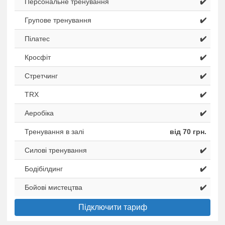
Персональне тренування
✔️
Групове тренування
✔️
Пілатес
✔️
Кросфіт
✔️
Стретчинг
✔️
TRX
✔️
Аеробіка
✔️
Тренування в залі
від 70 грн.
Силові тренування
✔️
Бодібілдинг
✔️
Бойові мистецтва
✔️
Підключити тариф