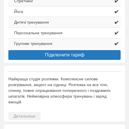
Стретчинг
✔️
Йога
✔️
Дитячі тренування
✔️
Персональне тренування
✔️
Групове тренування
✔️
Підключити тариф
Найкраща студія розтяжки. Комплексне силове
розігрівання, акцент на сідниці. Розтяжка на все тіло,
спинку, повне опрацювання поперечного і поздовжніх
шпагатів. Неймовірна атмосфера тренувань і заряд
емоцій.