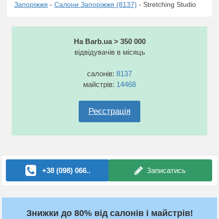
Запоріжжя
-
Салони Запоріжжя (8137)
- Stretching Studio
На Barb.ua > 350 000
відвідувачів в місяць
салонів:
8137
майстрів:
14468
Реєстрація
+38 (098) 066..
Записатись
Знижки до 80% від салонів і майстрів!