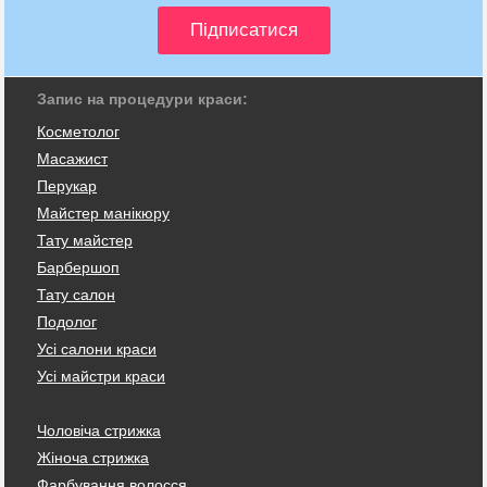
Запис на процедури краси:
Косметолог
Масажист
Перукар
Майстер манікюру
Тату майстер
Барбершоп
Тату салон
Подолог
Усі салони краси
Усі майстри краси
Чоловіча стрижка
Жіноча стрижка
Фарбування волосся