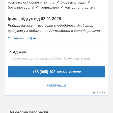
косметології обличчя та тіла: ✔ біоревіталізація ✔
ботулінотерапія ✔ тредліфтинг ✔ контурна пластика...
Ірина, відгук від 03.01.2025:
Робила зачіску — все дуже сподобалось. Майстер
врахував усі побажання. Атмосфера в салоні приємна.
Усі відгуки (10) ➡️
📍
Адреса
Запоріжжя, Шкільна вулиця, 25 р-н. Олександрівський
+38 (095) 102..
показати номер
Докладніше
21468
Всі салони Запоріжжя