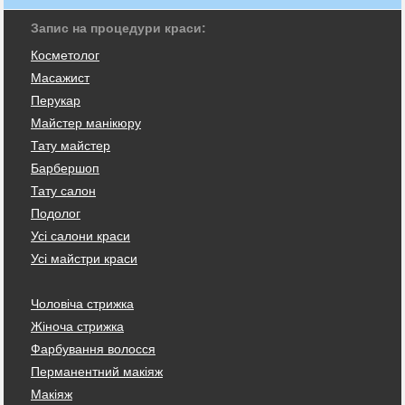
Запис на процедури краси:
Косметолог
Масажист
Перукар
Майстер манікюру
Тату майстер
Барбершоп
Тату салон
Подолог
Усі салони краси
Усі майстри краси
Чоловіча стрижка
Жіноча стрижка
Фарбування волосся
Перманентний макіяж
Макіяж