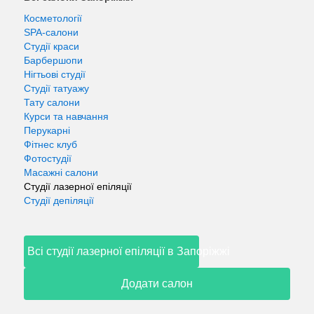
Косметології
SPA-салони
Студії краси
Барбершопи
Нігтьові студії
Студії татуажу
Тату салони
Курси та навчання
Перукарні
Фітнес клуб
Фотостудії
Масажні салони
Студії лазерної епіляції
Студії депіляції
Всі студії лазерної епіляції в Запоріжжі
Додати салон