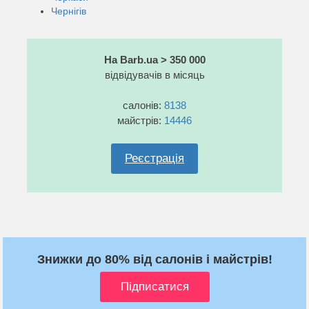
Чернігів
На Barb.ua > 350 000
відвідувачів в місяць
салонів:
8138
майстрів:
14446
Реєстрація
Знижки до 80% від салонів і майстрів!