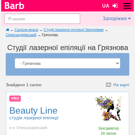
UA
Запоріжжя
→
Салони краси
→
Студії лазерної епіляції Запоріжжя
→
Олександрівський
→
Грязнова
Студії лазерної епіляції на Грязнова
Знайдено 1 салон
На карті
PRO
Beauty Line
студія лазерної епіляції
р-н. Олександрівський
Заходив(ла)
29 липня