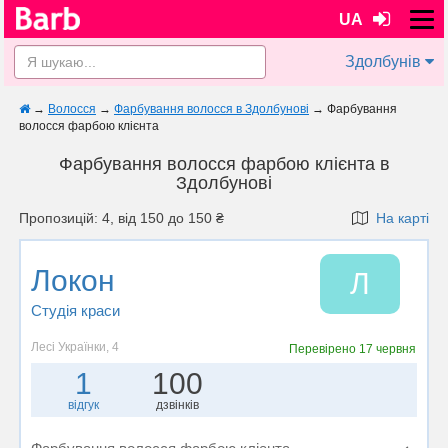
UA
Здолбунів
→
Волосся
→
Фарбування волосся в Здолбунові
→
Фарбування
волосся фарбою клієнта
Фарбування волосся фарбою клієнта в
Здолбунові
Пропозицій: 4, від 150 до 150 ₴
На карті
Локон
Л
Студія краси
Лесі Українки, 4
Перевірено
17 червня
1
100
відгук
дзвінків