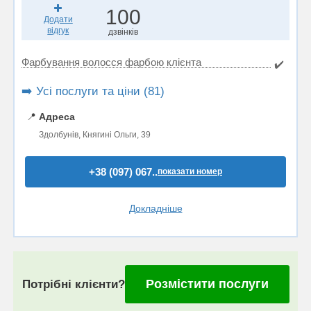
100
Додати
відгук
дзвінків
Фарбування волосся фарбою клієнта
✔️
➡️ Усі послуги та ціни (81)
📍
Адреса
Здолбунів, Княгині Ольги, 39
+38 (097) 067..
показати номер
Докладніше
Розмістити послуги
Потрібні клієнти?