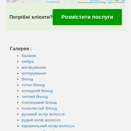
Розмістити послуги
Потрібні клієнти?
Галерея :
балаяж
омбре
мелірування
колорування
блонд
тотал блонд
холодний блонд
теплий блонд
платиновий блонд
попелястий блонд
русявий колір волосся
рудий колір волосся
карамельний колір волосся