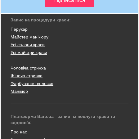
Запис на процедури краси:
Перукар
Майстер манікюру
Усі салони краси
Усі майстри краси
Чоловіча стрижка
Жіноча стрижка
Фарбування волосся
Манікюр
Платформа Barb.ua - запис на послуги краси та
здоров'я:
Про нас