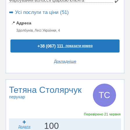
Фарбування волосся фарбою клієнта
✔️
➡️ Усі послуги та ціни (51)
📍
Адреса
Здолбунів, Лесі Українки, 4
+38 (067) 111..
показати номер
Докладніше
Тетяна Столярчук
ТС
перукар
Перевірено
21 червня
100
Додати