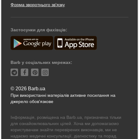
Форма зворотнього зв'язку
Застосунки для фахівців:
Barb у соціальних мережах:
© 2026 Barb.ua
При використанні матеріалів активне посилання на
джерело обов'язкове
Інформація, розміщена на Barb.ua, призначена тільки
для ознайомлювальних цілей. Хоча ми допомагаємо
користувачам знайти перевірених виконавців, ми не
надаємо медичні консультації, діагностику та порад.