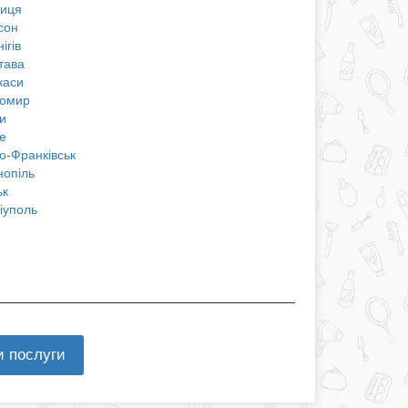
ниця
сон
ігів
тава
каси
омир
и
е
о-Франківськ
нопіль
ьк
іуполь
и послуги