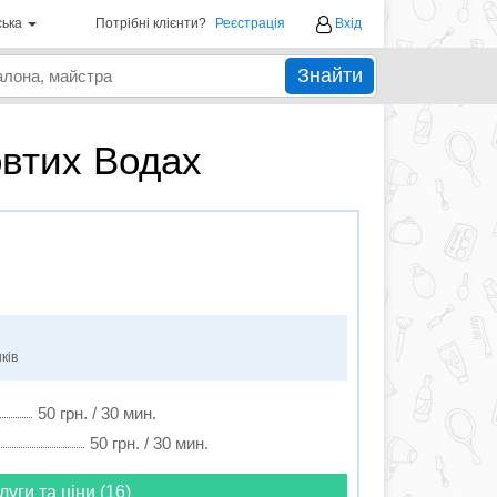
ська
Потрібні клієнти?
Реєстрація
Вхід
Знайти
овтих Водах
ків
50 грн. / 30 мин.
50 грн. / 30 мин.
луги та ціни (16)