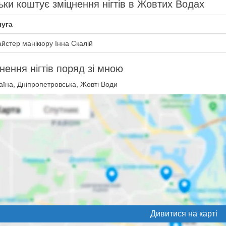
ьки коштує зміцнення нігтів в Жовтих Водах
уга
йстер манікюру Інна Скалій
нення нігтів поряд зі мною
їна, Дніпропетровська, Жовті Води
Дивитися на карті