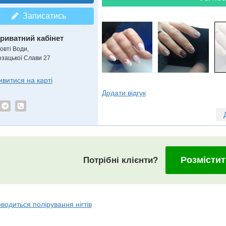
Записатись
риватний кабінет
овті Води,
озацької Слави 27
ивитися на карті
Додати відгук
Розмістит
Потрібні клієнти?
водиться полірування нігтів