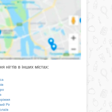
я нігтів в інших містах:
са
ів
про
в
оріжжя
ий Ріг
олаїв