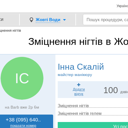
Україн
си
Жовті Води
цнення нігтів
Зміцнення нігтів в Ж
Інна Скалій
ІС
майстер манікюру
100
Додати
дзвін
відгук
Зміцнення нігтів
на Barb вже 2р 6м
Зміцнення нігтів гелем
+38 (095) 640..
показати номер
Усі пос