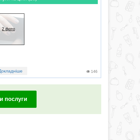
2 фото
Докладніше
146
и послуги