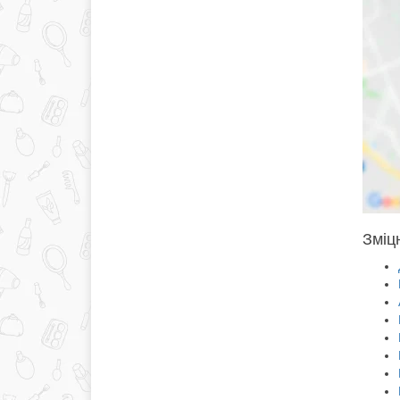
Зміцн