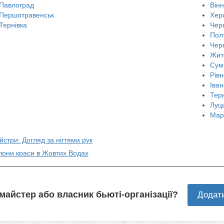
Павлоград
Він
Першотравенськ
Хер
Тернівка
Черн
Пол
Чер
Жит
Сум
Рівн
Іван
Тер
Луц
Мар
йстри: Догляд за нігтями рук
лони краси в Жовтих Водах
 майстер або власник бьюті-організації?
Додат