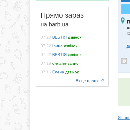
Прямо зараз
П
на barb.ua
Ж
К
07:23
BESTIЯ
дзвінок
07:22
Ірина
дзвінок
Д
07:22
BESTIЯ
дзвінок
07:19
онлайн-запис
07:16
Елена
дзвінок
Як про