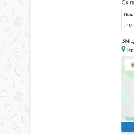
Скіл
Посл
✅ Ма
Зміц
Укра