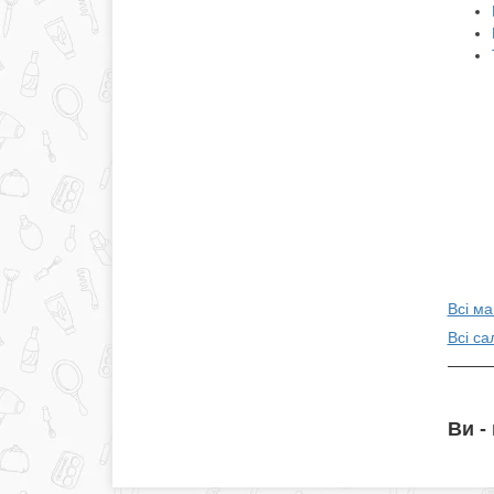
Всі ма
Всі са
Ви -