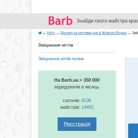
Знайди свого майстра кра
→
Нігті
→
Догляд за нігтями рук в Жовтих Водах
→
Змі
Зміцнення нігтів
Зміцнення нігтів гелем
На Barb.ua > 350 000
відвідувачів в місяць
салонів:
8136
майстрів:
14455
Реєстрація