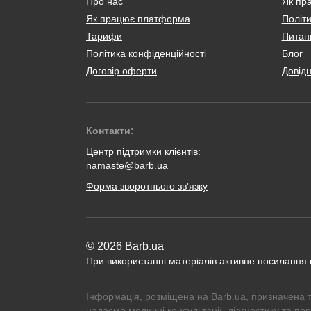
Про нас
Як пр
Як працює платформа
Політи
Тарифи
Питанн
Політика конфіденційності
Блог
Договір оферти
Довід
Контакти:
Центр підтримки клієнтів:
namaste@barb.ua
Форма зворотнього зв'язку
© 2026 Barb.ua
При використанні матеріалів активне посилання
Інформація, розміщена на Barb.ua, призначена 
надаємо медичні консультації, діагностику та по