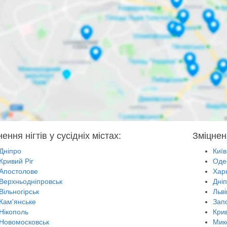
ення нігтів у сусідніх містах:
Зміцненн
Дніпро
Київ
Кривий Ріг
Оде
Апостолове
Харк
Верхньодніпровськ
Дні
Вільногірськ
Льві
Кам'янське
Зап
Нікополь
Крив
Новомосковськ
Мик