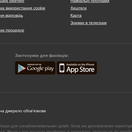
ацює рейтинг
Навчальні програми
ка використання cookie
Хештеги
я-відповідь
Карта
Знижки в телеграм
ник процедур
Застосунки для фахівців:
 на джерело обов'язкове
тільки для ознайомлювальних цілей. Хоча ми допомагаємо користув
рад. Якщо у вас виникла проблема зі здоров'ям, зверніться до сімейн