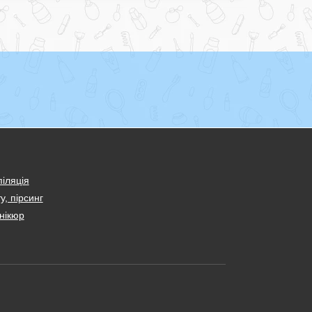
іляція
у, пірсинг
нікюр