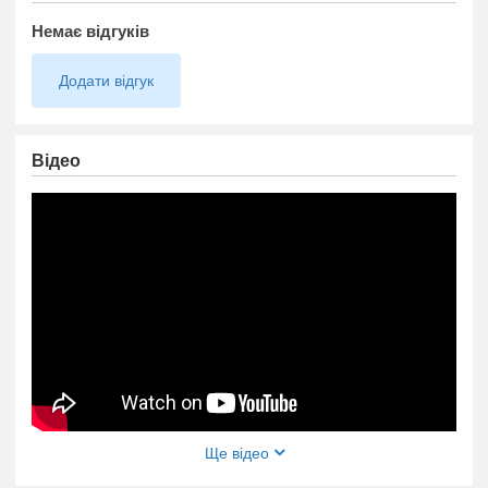
Полная медицинская обработка места и кабинета.
Немає відгуків
Одноразовые расходники.
Додати відгук
Работа в кабинете!
*татуаж бровей, губ, глаз: межресничка, стрелка, стрелка с
растушевкой
Відео
*микроблейдинг бровей напылением, волоском,
комбинированный
https://www.youtube.com/embed/CnQ4fAfRwqg
*ламинирование, ботокс ресниц
*долговременная укладка бровей
*обучение наращиванию ресниц, ламинированию и
ботоксу, микроблейдингу и татуажу бровей, глаз и губ
Ще відео