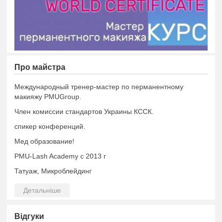
Про майстра
Международный тренер-мастер по перманентному
макияжу PMUGroup.
Член комиссии стандартов Украины КССК.
спикер конференций.
Мед образование!
PMU-Lash Academy с 2013 г
Татуаж, Микроблейдинг
Без боли!
Пудрю, а не бью!
Инструмент одноразовый.
Відгуки