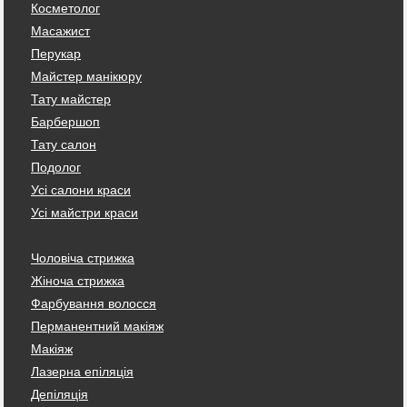
Косметолог
Масажист
Перукар
Майстер манікюру
Тату майстер
Барбершоп
Тату салон
Подолог
Усі салони краси
Усі майстри краси
Чоловіча стрижка
Жіноча стрижка
Фарбування волосся
Перманентний макіяж
Макіяж
Лазерна епіляція
Депіляція