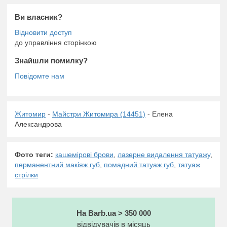
Ви власник?
до управління сторінкою
Знайшли помилку?
Житомир
-
Майстри Житомира (14451)
- Елена
Александрова
Фото теги:
кашемірові брови
,
лазерне видалення татуажу
,
перманентний макіяж губ
,
помадний татуаж губ
,
татуаж
стрілки
На Barb.ua > 350 000
відвідувачів в місяць