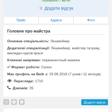
Перевірено
7 квітня
Додати відгук
Прайс
Адреса
Фото
Головне про майстра
Основна спеціальність:
Лешмейкер
Додаткові спеціалізації:
Лешмейкер, майстер татуажу,
викладач курсів краси
Ключові напрямки:
перманентный макияж
✅️ Формат роботи:
Салон
Має профіль на Barb з:
29.08.2018 (7 років i 11 місяців)
Перегляди:
1710
Дзвінків:
35
Додати відгук