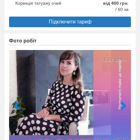
Корекція татуажу очей
від 400 грн.
/ 60 хв
Підключити тариф
Фото робіт
1 з 2 фото