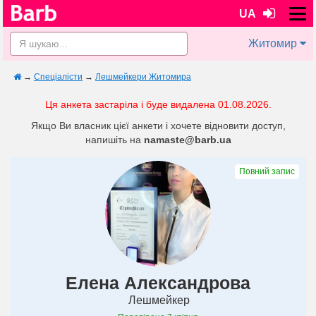
UA
Житомир
→
Спеціалісти
→
Лешмейкери Житомира
Ця анкета застаріла і буде видалена 01.08.2026.
Якщо Ви власник цієї анкети і хочете відновити доступ,
напишіть на
namaste@barb.ua
Повний запис
Елена Александрова
Лешмейкер