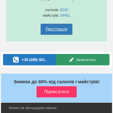
салонів:
8142
майстрів:
14451
Реєстрація
+38 (098) 401..
Записатись
Знижки до 80% від салонів і майстрів!
Запис на процедури краси: