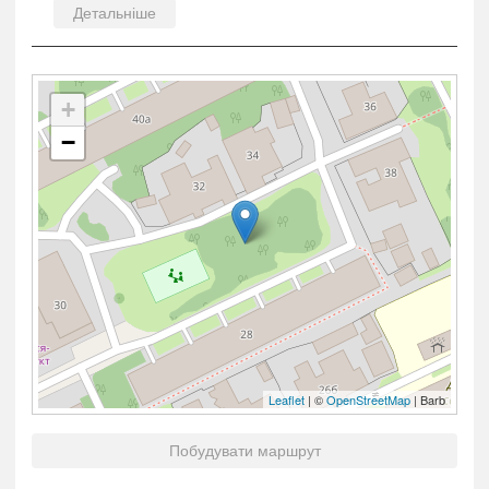
Детальніше
+
−
Leaflet
| ©
OpenStreetMap
| Barb
Побудувати маршрут