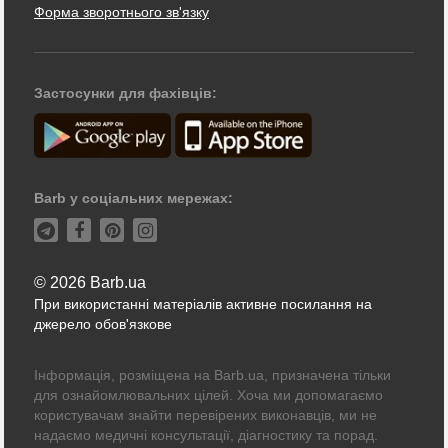
Форма зворотнього зв'язку
Застосунки для фахівців:
Barb у соціальних мережах:
© 2026 Barb.ua
При використанні матеріалів активне посилання на
джерело обов'язкове
Інформація, розміщена на Barb.ua, призначена тільки
для ознайомлювальних цілей. Хоча ми допомагаємо
користувачам знайти перевірених виконавців, ми не
надаємо медичні консультації, діагностику та порад.