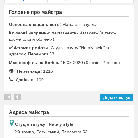
Головне про майстра
Основна спеціальність:
Майстер татуажу
Ключові напрямки:
перманентный макияж (а також
косметологія обличчя)
✅️ Формат роботи:
Студія татужу "Nataly style" за
адресою Перемоги 53
Має профіль на Barb з:
15.05.2020 (6 років i 2 місяці)
Перегляди:
1216
Дзвінків:
100
Додати відгук
Адреса майстра
Студія татужу "Nataly style"
Житомир, Богунський, Перемоги 53