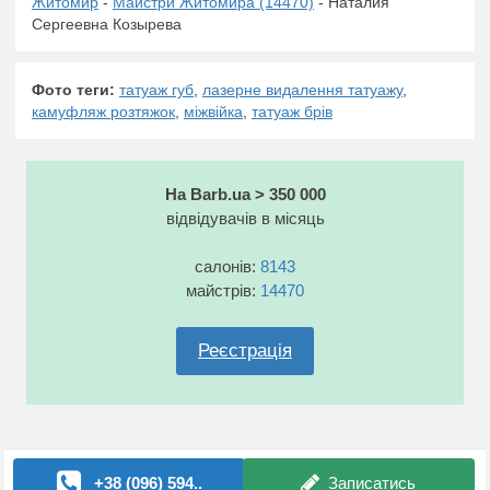
Житомир
-
Майстри Житомира (14470)
- Наталия
Сергеевна Козырева
Фото теги:
татуаж губ
,
лазерне видалення татуажу
,
камуфляж розтяжок
,
міжвійка
,
татуаж брів
На Barb.ua > 350 000
відвідувачів в місяць
салонів:
8143
майстрів:
14470
Реєстрація
+38 (096) 594..
Записатись