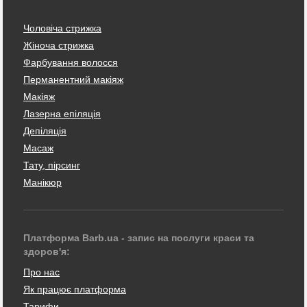
Чоловіча стрижка
Жіноча стрижка
Фарбування волосся
Перманентний макіяж
Макіяж
Лазерна епіляція
Депіляція
Масаж
Тату, пірсинг
Манікюр
Платформа Barb.ua - запис на послуги краси та
здоров'я:
Про нас
Як працює платформа
Тарифи