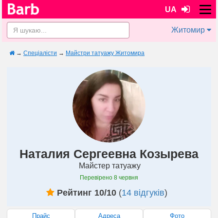
UA
Житомир
→
Спеціалісти
→
Майстри татуажу Житомира
Наталия Сергеевна Козырева
Майстер татуажу
Перевірено
8 червня
Рейтинг 10/10
(
14 відгуків
)
Прайс
Адреса
Фото