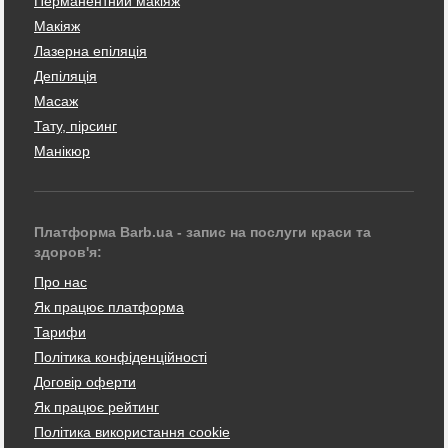
Перманентний макіяж
Макіяж
Лазерна епіляція
Депіляція
Масаж
Тату, пірсинг
Манікюр
Платформа Barb.ua - запис на послуги краси та
здоров'я:
Про нас
Як працює платформа
Тарифи
Політика конфіденційності
Договір оферти
Як працює рейтинг
Політика використання cookie