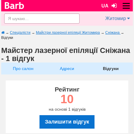
UA
Житомир
→
Спеціалісти
→
Майстри лазерної епіляції Житомира
→
Сніжана
→
Відгуки
Майстер лазерної епіляції Сніжана
- 1 відгук
Про салон
Адреси
Відгуки
Рейтинг
10
на основі 1 відгуків
Залишити відгук