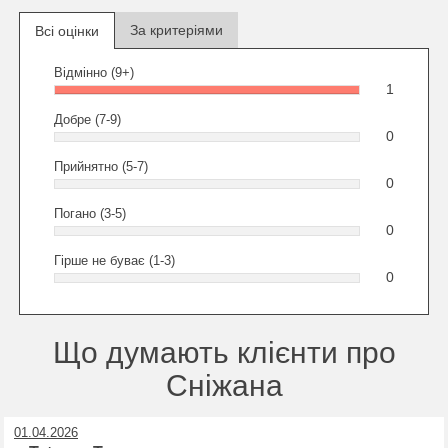
За критеріями
Всі оцінки
Відмінно (9+)
1
Добре (7-9)
0
Прийнятно (5-7)
0
Погано (3-5)
0
Гірше не буває (1-3)
0
Що думають клієнти про
Сніжана
01.04.2026