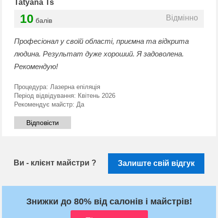
Tatyana Ts
10
Відмінно
балів
Професіонал у своїй області, приємна та відкрита
людина. Результат дуже хороший. Я задоволена.
Рекомендую!
Процедура:
Лазерна епіляція
Період відвідування:
Квітень 2026
Рекомендує майстр:
Да
Відповісти
Ви - клієнт майстри ?
Залиште свій відгук
Знижки до 80% від салонів і майстрів!