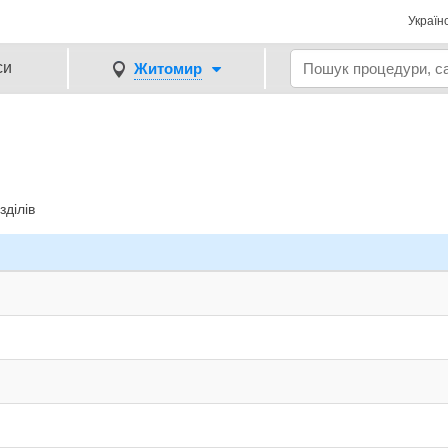
Україн
си
Житомир
зділів