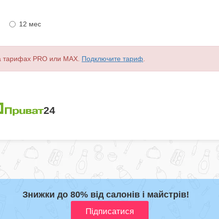
12 мес
а тарифах PRO или MAX.
Подключите тариф
.
Знижки до 80% від салонів і майстрів!