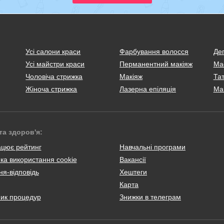
Усі салони краси
Фарбування волосся
Деп
Усі майстри краси
Перманентний макіяж
Ма
Чоловіча стрижка
Макіяж
Тат
Жіноча стрижка
Лазерна епіляція
Ма
та здоров'я:
ацює рейтинг
Навчальні програми
ка використання cookie
Вакансії
я-відповідь
Хештеги
Карта
ник процедур
Знижки в телеграм