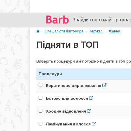
Знайди свого майстра кра
→
Спеціалісти Житомира
→
Перукарі
→
Жанна
Підняти в ТОП
Виберіть процедури які потрібно підняти в топ ро
Процедури
Кератинове вирівнювання
Ботокс для волосся
Хоодне відновленя
Ламінування волосся