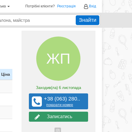
ська
Потрібні клієнти?
Реєстрація
Вхід
Знайти
ЖП
Ціна
Заходив(ла)
6 листопада
+38 (063) 280..
показати номер
Записатись