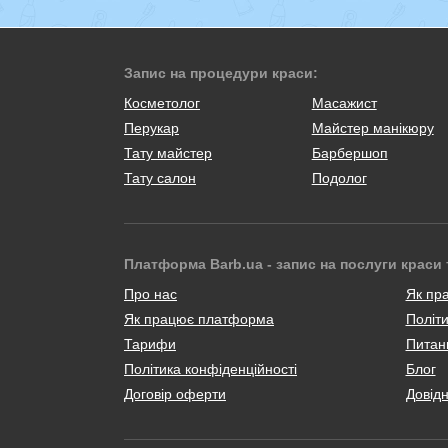
Запис на процедури краси:
Косметолог
Масажист
Перукар
Майстер манікюру
Тату майстер
Барбершоп
Тату салон
Подолог
Платформа Barb.ua - запис на послуги краси 
Про нас
Як пр
Як працює платформа
Політи
Тарифи
Питанн
Політика конфіденційності
Блог
Договір оферти
Довід