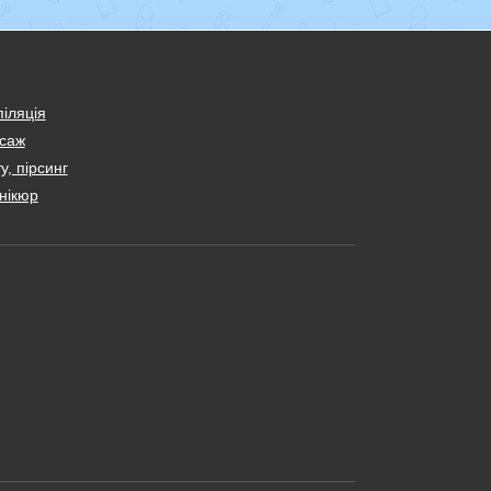
іляція
саж
у, пірсинг
нікюр