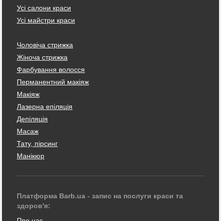
Усі салони краси
Усі майстри краси
Чоловіча стрижка
Жіноча стрижка
Фарбування волосся
Перманентний макіяж
Макіяж
Лазерна епіляція
Депіляція
Масаж
Тату, пірсинг
Манікюр
Платформа Barb.ua - запис на послуги краси та
здоров'я:
Про нас