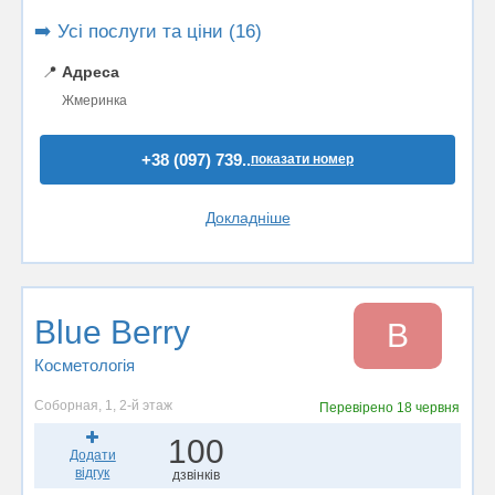
➡️ Усі послуги та ціни (16)
📍
Адреса
Жмеринка
+38 (097) 739..
показати номер
Докладніше
Blue Berry
B
Косметологія
Соборная, 1, 2-й этаж
Перевірено
18 червня
100
Додати
відгук
дзвінків