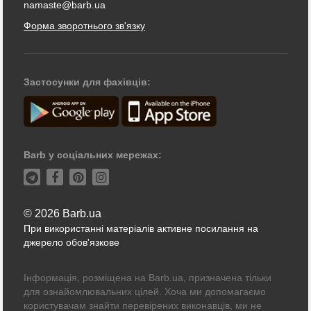
namaste@barb.ua
Форма зворотнього зв'язку
Застосунки для фахівців:
Barb у соціальних мережах:
© 2026 Barb.ua
При використанні матеріалів активне посилання на
джерело обов'язкове
Інформація, розміщена на Barb.ua, призначена тільки
для ознайомлювальних цілей. Хоча ми допомагаємо
користувачам знайти перевірених виконавців, ми не