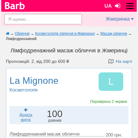
UA
Жмеринка
→
Обличчя
→
Косметологія обличчя в Жмеринці
→
Масаж обличчя
→
Лімфодренажний
Лімфодренажний масаж обличчя в Жмеринці
Пропозицій: 2, від 200 до 600 ₴
На карті
La Mignone
L
Косметологія
Перевірено
2 червня
100
Додати
відгук
дзвінків
Лімфодренажний масаж обличчя
200 грн.