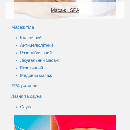
Масаж і SPA
Масаж тіла
Класичний
Антицелюлітний
Розслабляючий
Лікувальний масаж
Екзотичний
Медовий масаж
SPA-ритуали
Лазня та сауна
Сауна