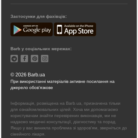
Застосунки для фахівців:
Barb у соціальних мережах:
© 2026 Barb.ua
При використанні матеріалів активне посилання на
джерело обов'язкове
Інформація, розміщена на Barb.ua, призначена тільки
для ознайомлювальних цілей. Хоча ми допомагаємо
користувачам знайти перевірених виконавців, ми не
надаємо медичні консультації, діагностику та порад.
Якщо у вас виникла проблема зі здоров'ям, зверніться до
сімейного лікаря.