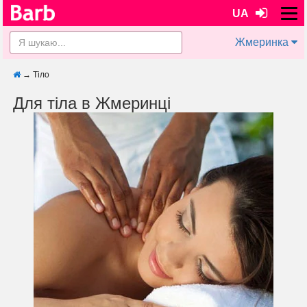
UA
Жмеринка
→
Тіло
Для тіла в Жмеринці