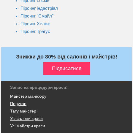
Пірсинг сосків
Пірсинг індастріал
Пірсинг "Смайл"
Пірсинг Хелікс
Пірсинг Трагус
Знижки до 80% від салонів і майстрів!
Запис на процедури краси:
Майстер манікюру
Перукар
Тату майстер
Усі салони краси
Усі майстри краси