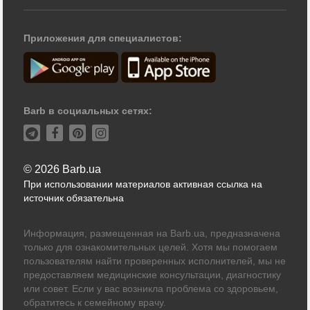
Приложения для специалистов:
Barb в социальных сетях:
© 2026 Barb.ua
При использовании материалов активная ссылка на
источник обязательна
Информация, размещенная на Barb.ua, предназначена
только для ознакомительных целей. Хотя мы помогаем
пользователям найти проверенных исполнителей, мы не
предоставляем медицинские консультации, диагностику
или совет. Если у вас возникла проблема со здоровьем,
обратитесь к семейному врачу.