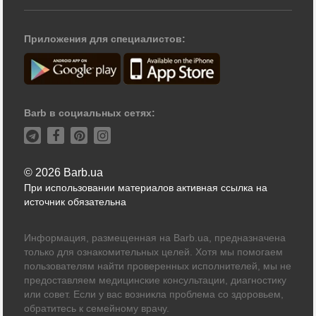
Приложения для специалистов:
Barb в социальных сетях:
© 2026 Barb.ua
При использовании материалов активная ссылка на
источник обязательна
Информация, размещенная на Barb.ua, предназначена
только для ознакомительных целей. Хотя мы помогаем
пользователям найти проверенных исполнителей, мы не
предоставляем медицинские консультации, диагностику
или совет. Если у вас возникла проблема со здоровьем,
обратитесь к семейному врачу.