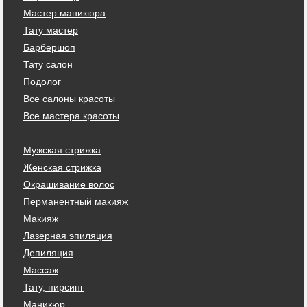
Мастер маникюра
Тату мастер
Барбершоп
Тату салон
Подолог
Все салоны красоты
Все мастера красоты
Мужская стрижка
Женская стрижка
Окрашивание волос
Перманентный макияж
Макияж
Лазерная эпиляция
Депиляция
Массаж
Тату, пирсинг
Маникюр