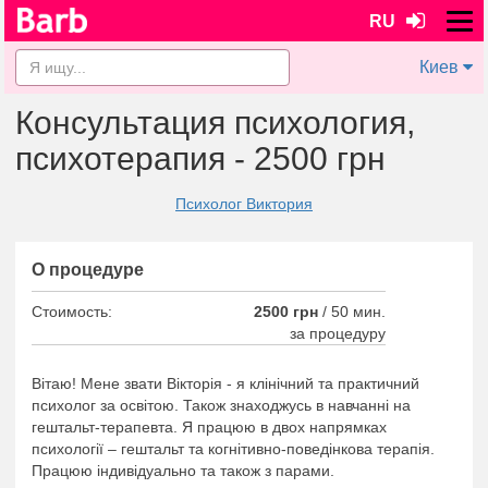
RU
Киев
Консультация психология,
психотерапия - 2500 грн
Психолог Виктория
О процедуре
Стоимость:
2500 грн
/
50 мин.
за процедуру
Вітаю! Мене звати Вікторія - я клінічний та практичний
психолог за освітою. Також знаходжусь в навчанні на
гештальт-терапевта. Я працюю в двох напрямках
психології – гештальт та когнітивно-поведінкова терапія.
Працюю індивідуально та також з парами.