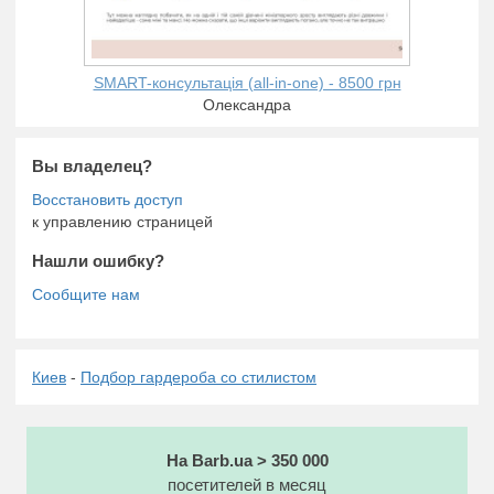
SMART-консультація (all-in-one) - 8500 грн
Олександра
Вы владелец?
к управлению страницей
Нашли ошибку?
Киев
-
Подбор гардероба со стилистом
На Barb.ua > 350 000
посетителей в месяц