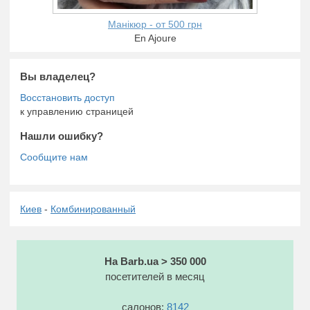
Манікюр - от 500 грн
En Ajoure
Вы владелец?
к управлению страницей
Нашли ошибку?
Киев
-
Комбинированный
На Barb.ua > 350 000
посетителей в месяц
салонов:
8142