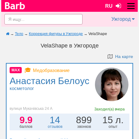
RU
Ужгород
→
Тело
→
Коррекция фигуры в Ужгороде
→
VelaShape
VelaShape в Ужгороде
На карте
🎓
Медобразование
MAX
Анастасия Белоус
косметолог
вулиця Мукачівська 24 А
Заходил(а)
вчера
9.9
14
899
15 л.
баллов
отзывов
звонков
опыт