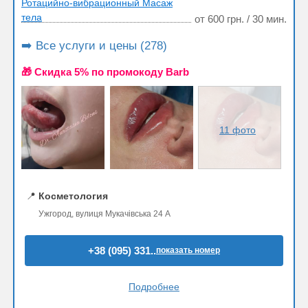
Ротацийно-вибрационный Масаж
тела
от 600 грн. / 30 мин.
➡️ Все услуги и цены (278)
🎁 Cкидка 5% по промокоду Barb
11 фото
📍
Косметология
Ужгород, вулиця Мукачівська 24 А
+38 (095) 331..
показать номер
Подробнее