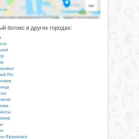
й ботокс в других городах:
в
сса
ьков
пр
ов
орожье
вой Рог
олаев
ница
сон
нигов
тава
кассы
омир
ы
но
но-Франковск