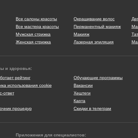
Все салоны красоты
Окрашивание волос
Де
Все мастера красоты
Перманентный макияж
Ма
Мужская стрижка
Макияж
Тат
Женская стрижка
Лазерная эпиляция
Ма
ты и здоровья:
ботает рейтинг
Обучающие программы
ика использования cookie
Вакансии
с-ответ
Хештеги
Карта
очник процедур
Скидки в телеграм
Приложения для специалистов: