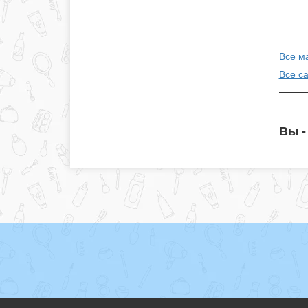
Все ма
Все с
Вы -