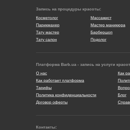
Запись на процедуры красоты:
Косметолог
Массажист
Парикмахер
Мастер маникюра
Тату мастер
Барбершоп
Тату салон
Подолог
Платформа Barb.ua - запись на услуги красо
О нас
Как ра
Как работает платформа
Полит
Тарифы
Вопро
Политика конфиденциальности
Блог
Договор оферты
Справ
Контакты: