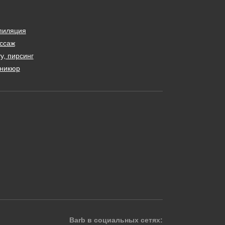
пиляция
ссаж
у, пирсинг
никюр
Barb в социальных сетях: