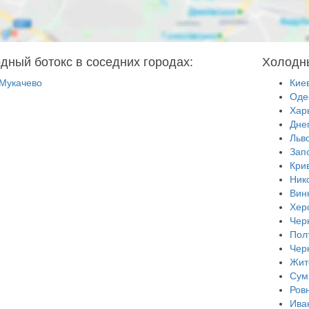
дный ботокс в соседних городах:
Холодны
Мукачево
Кие
Оде
Хар
Дне
Льв
Зап
Кри
Ник
Вин
Хер
Чер
Пол
Чер
Жит
Сум
Ров
Ива