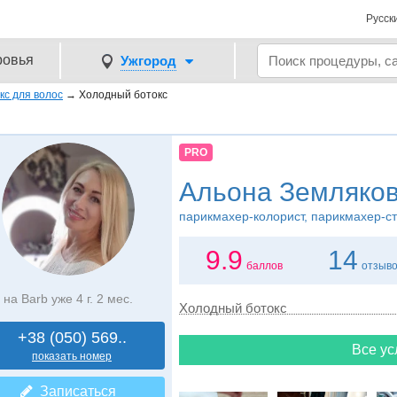
Русск
ровья
Ужгород
кс для волос
→
Холодный ботокс
PRO
Альона Земляко
парикмахер-колорист, парикмахер-с
9.9
14
баллов
отзыв
на Barb уже 4 г. 2 мес.
Холодный ботокс
+38 (050) 569..
Все ус
показать номер
Записаться