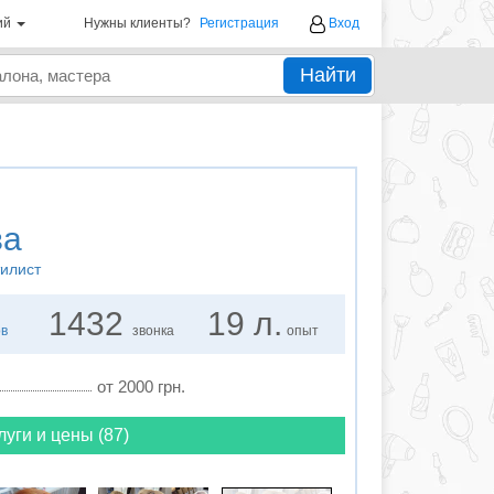
ий
Нужны клиенты?
Регистрация
Вход
Найти
ва
тилист
1432
19 л.
ов
звонка
опыт
от 2000 грн.
луги и цены (87)