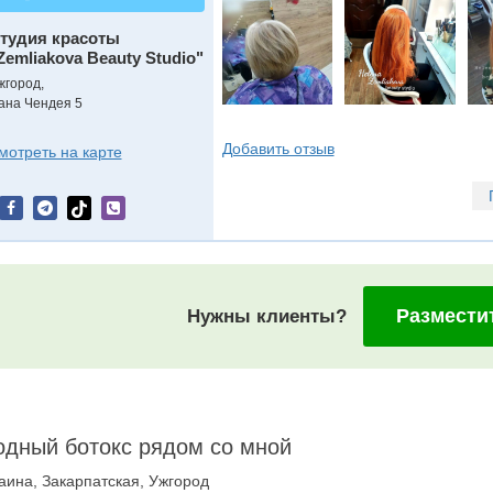
тудия красоты
Zemliakova Beauty Studio"
жгород,
вана Чендея 5
Добавить отзыв
мотреть на карте
Размести
Нужны клиенты?
дный ботокс рядом со мной
аина, Закарпатская, Ужгород