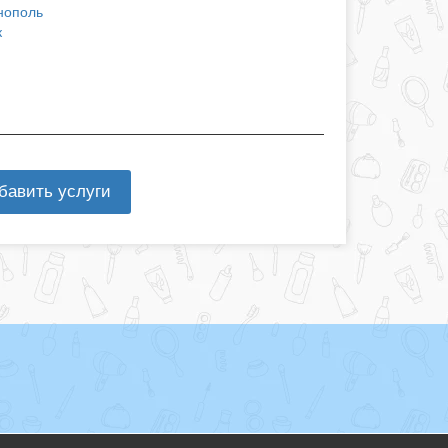
нополь
к
бавить услуги