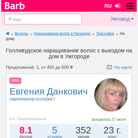
RU
Ужгород
→
Волосы
→
Наращивание волос в Ужгороде
→
Трессовое
→
На
дому
Голливудское наращивание волос с выездом на
дом в Ужгороде
Предложений: 1, от 450 до 500 ₴
На карте
PRO
Евгения Данкович
парикмахер-колорист
р-н. Правобережный
Заходил(а)
27 июля
8.1
5
352
23 г.
баллов
отзывов
звонка
опыт