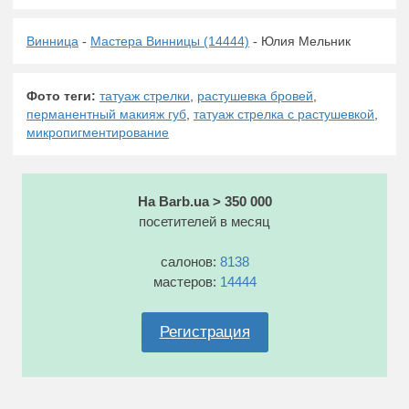
Винница
-
Мастера Винницы (14444)
- Юлия Мельник
Фото теги:
татуаж стрелки
,
растушевка бровей
,
перманентный макияж губ
,
татуаж стрелка с растушевкой
,
микропигментирование
На Barb.ua > 350 000
посетителей в месяц
салонов:
8138
мастеров:
14444
Регистрация