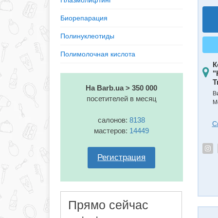
Плазмолифтинг
Биорепарация
Полинуклеотиды
Полимолочная кислота
К
"
Т
На Barb.ua > 350 000
В
посетителей в месяц
М
салонов:
8138
С
мастеров:
14449
Регистрация
Прямо сейчас