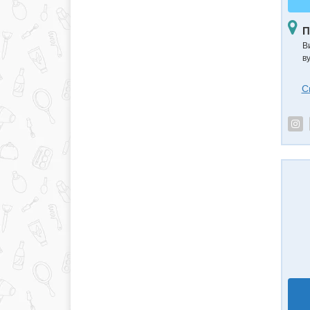
П
В
в
С