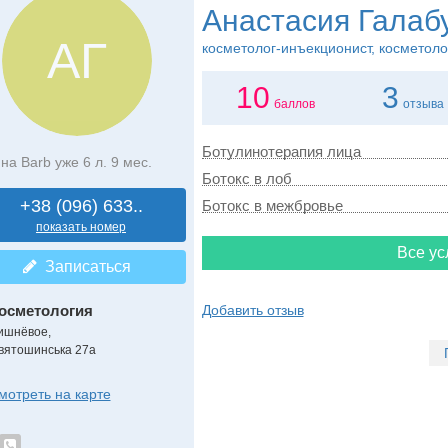
Анастасия Галаб
АГ
косметолог-инъекционист, косметоло
10
3
баллов
отзыва
Ботулинотерапия лица
на Barb уже 6 л. 9 мес.
Ботокс в лоб
+38 (096) 633..
Ботокс в межбровье
показать номер
Все ус
Записаться
осметология
Добавить отзыв
ишнёвое,
вятошинська 27а
мотреть на карте