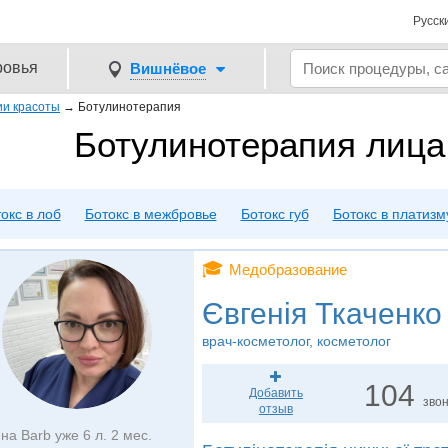
Русск
ровья
Вишнёвое
и красоты
→
Ботулинотерапия
Ботулинотерапия лиц
окс в лоб
Ботокс в межбровье
Ботокс губ
Ботокс в платизм
🎓
Медобразование
Євгенія Ткаченко
врач-косметолог, косметолог
104
Добавить
зво
отзыв
на Barb уже 6 л. 2 мес.