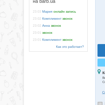
на barb.ua
23:03
Мария
онлайн запись
23:02
Комплимент
звонок
23:02
Анна
звонок
23:01
звонок
23:01
Комплимент
звонок
К
В
С
С