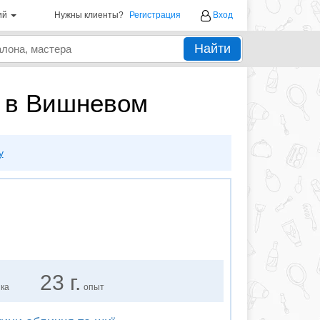
ий
Нужны клиенты?
Регистрация
Вход
Найти
а в Вишневом
у
23 г.
нка
опыт