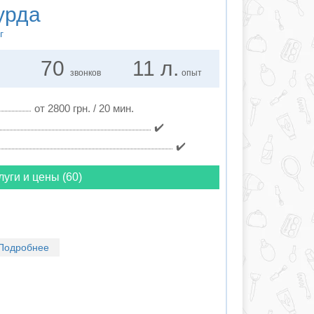
урда
г
70
11 л.
звонков
опыт
от 2800 грн. / 20 мин.
✔️
✔️
луги и цены (60)
Подробнее