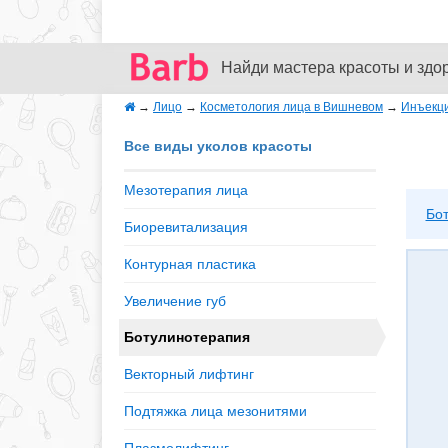
Найди мастера красоты и здо
→
Лицо
→
Косметология лица в Вишневом
→
Инъекци
Все виды уколов красоты
Мезотерапия лица
Бот
Биоревитализация
Контурная пластика
Увеличение губ
Ботулинотерапия
Векторный лифтинг
Подтяжка лица мезонитями