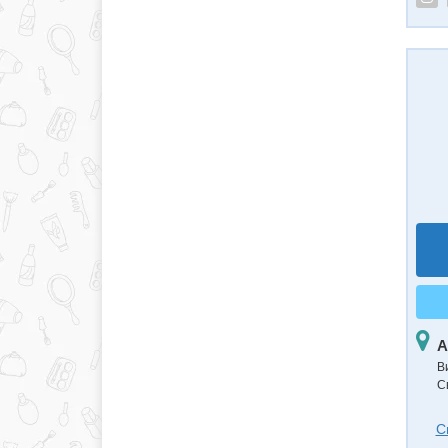
А
В
С
С