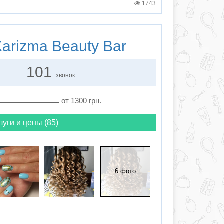
1743
arizma Beauty Bar
101
звонок
от 1300 грн.
луги и цены (85)
6 фото