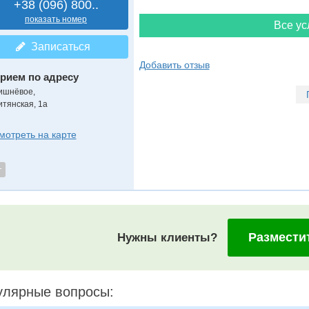
+38 (096) 800..
показать номер
Все ус
Записаться
Добавить отзыв
рием по адресу
ишнёвое,
итянская, 1а
мотреть на карте
т
Размести
Нужны клиенты?
улярные вопросы: