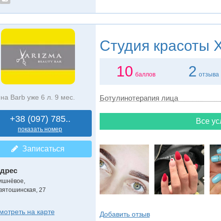
Студия красоты
X
10
2
баллов
отзыва
на Barb уже 6 л. 9 мес.
Ботулинотерапия лица
+38 (097) 785..
Все ус
показать номер
Записаться
дрес
ишнёвое
,
вятошинская, 27
мотреть на карте
Добавить отзыв