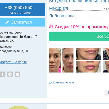
Ботулінотерапія нижньої тре
+38 (050) 550..
Міжбрів'я
230
показать номер
Лобова зона
Записаться
🎁 Cкидка 10% по промокоду
осметология
Все ус
Косметологія Євгенії
каченко"
ишнёвое,
олодіжна вулиця, 28
мотреть на карте
Добавить отзыв