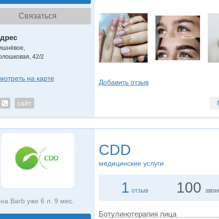
Связаться
дрес
ишнёвое
,
олошковая, 42/2
мотреть на карте
Добавить отзыв
сайт
CDD
медицинские услуги
1
100
отзыв
звон
на Barb уже 6 л. 9 мес.
Ботулинотерапия лица