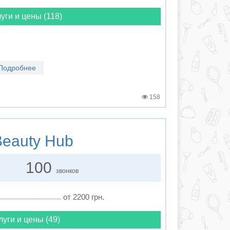
уги и цены (118)
Подробнее
158
eauty Hub
100
звонков
от 2200 грн.
луги и цены (49)