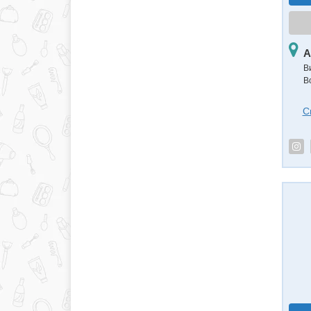
А
В
В
С