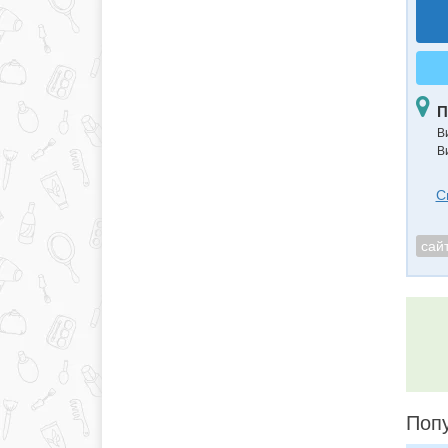
П
В
В
С
сай
Поп