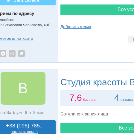
Записаться
Все усл
рием по адресу
ишнёвое,
ул.В'ячеслава Чорновола, 48Б
Добавить отзыв
мотреть на карте
Студия красоты
B
B
7.6
4
баллов
отзыва
на Barb уже 6 л. 9 мес.
Ботулинотерапия лица
+38 (096) 785..
Все ус
показать номер