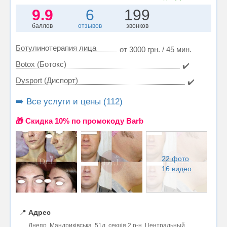
9.9
6
199
баллов
отзывов
звонков
Ботулинотерапия лица
от 3000 грн. / 45 мин.
Botox (Ботокс)
✔️
Dysport (Диспорт)
✔️
➡️ Все услуги и цены (112)
🎁 Cкидка 10% по промокоду Barb
22 фото
16 видео
📍
Адрес
Днепр, Мандриківська, 51л, секція 2 р-н. Центральный