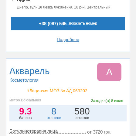
Днепр, вулиця Левка Лук'яненка, 18 р-н. Центральный
+38 (067) 545..
показать номер
Подробнее
Акварель
А
Косметология
⚕️Лицензия МОЗ № АД 063202
метро Вокзальная
Заходил(а)
8 июля
9.3
8
580
баллов
отзывов
звонков
Ботулинотерапия лица
от 3720 грн.