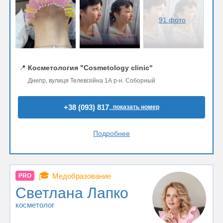
91 фото
📍
Косметология "Cosmetology clinic"
Днепр, вулиця Телевізійна 1А р-н. Соборный
+38 (093) 817..
показать номер
Подробнее
🎓
Медобразование
PRO
Светлана Лапко
косметолог