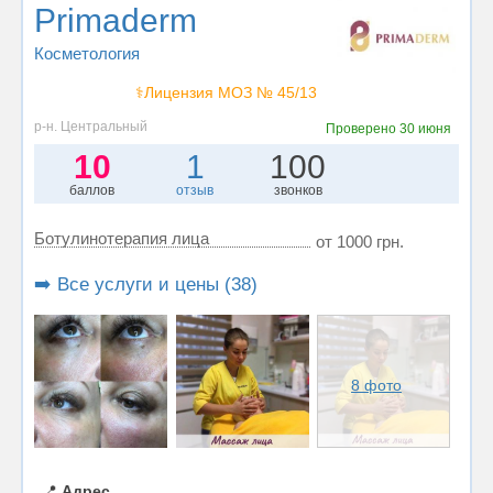
Primaderm
Косметология
⚕️Лицензия МОЗ № 45/13
р-н. Центральный
Проверено
30 июня
10
1
100
баллов
отзыв
звонков
Ботулинотерапия лица
от 1000 грн.
➡️ Все услуги и цены (38)
8 фото
📍
Адрес