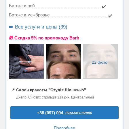
Ботокс в лоб
✔️
Ботокс в межбровье
✔️
➡️ Все услуги и цены (39)
🎁 Cкидка 5% по промокоду Barb
22 фото
📍
Салон красоты "Студія Шишенко"
Днепр, Січових стрільців 21а р-н. Центральный
+38 (097) 094..
показать номер
Подробнее