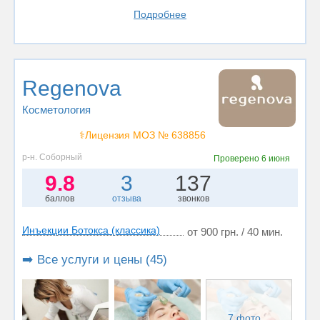
Подробнее
Regenova
Косметология
⚕️Лицензия МОЗ № 638856
р-н. Соборный
Проверено
6 июня
9.8
3
137
баллов
отзыва
звонков
Инъекции Ботокса (классика)
от 900 грн. / 40 мин.
➡️ Все услуги и цены (45)
7 фото