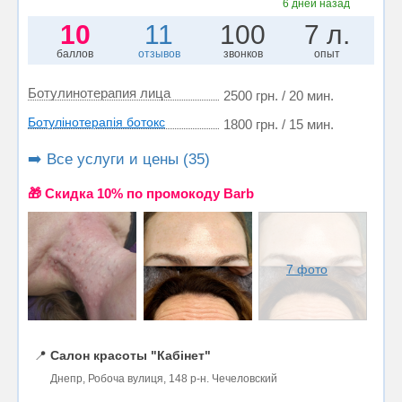
6 дней назад
10
11
100
7 л.
баллов
отзывов
звонков
опыт
Ботулинотерапия лица
2500 грн. / 20 мин.
Ботулінотерапія ботокс
1800 грн. / 15 мин.
➡️ Все услуги и цены (35)
🎁 Cкидка 10% по промокоду Barb
7 фото
📍
Салон красоты "Кабінет"
Днепр, Робоча вулиця, 148 р-н. Чечеловский