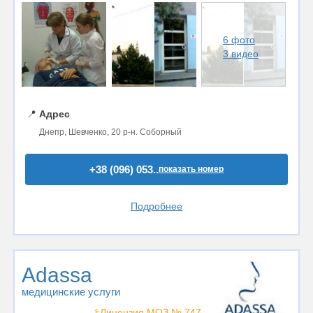
6 фото
3 видео
📍
Адрес
Днепр, Шевченко, 20 р-н. Соборный
+38 (096) 053..
показать номер
Подробнее
Adassa
медицинские услуги
⚕️Лицензия МОЗ № 747