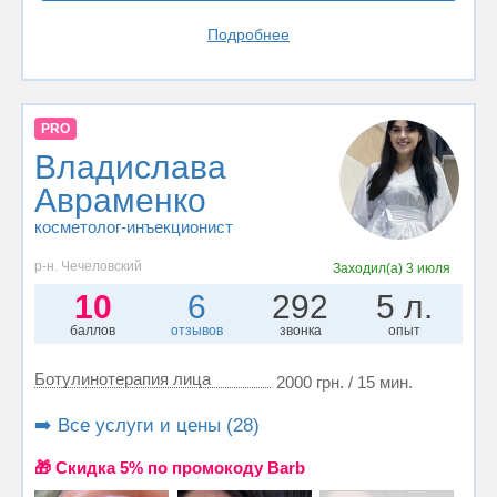
Подробнее
PRO
Владислава
Авраменко
косметолог-инъекционист
р-н. Чечеловский
Заходил(а)
3 июля
10
6
292
5 л.
баллов
отзывов
звонка
опыт
Ботулинотерапия лица
2000 грн. / 15 мин.
➡️ Все услуги и цены (28)
🎁 Cкидка 5% по промокоду Barb