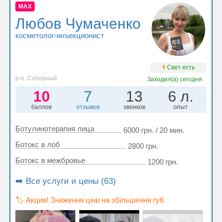
MAX
Любов Чумаченко
косметолог-инъекционист
Свет есть
р-н. Соборный
Заходил(а)
сегодня
10
7
13
6 л.
баллов
отзывов
звонков
опыт
Ботулинотерапия лица
6000 грн. / 20 мин.
Ботокс в лоб
2800 грн.
Ботокс в межбровье
1200 грн.
➡️ Все услуги и цены (63)
🏷️ Акция! Зниження ціни на збільшення губ