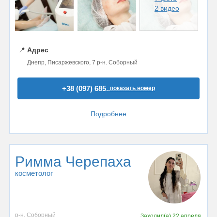
2 видео
📍
Адрес
Днепр, Писаржевского, 7 р-н. Соборный
+38 (097) 685..
показать номер
Подробнее
Римма Черепаха
косметолог
р-н. Соборный
Заходил(а)
22 апреля