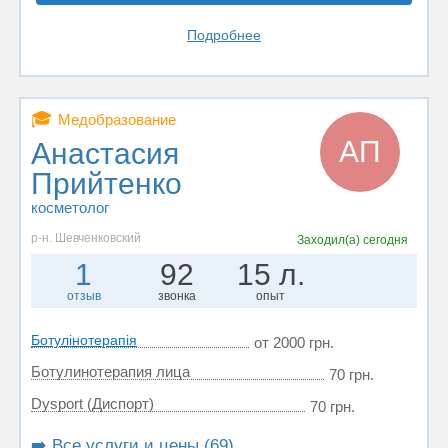
Подробнее
🎓
Медобразование
АП
Анастасия
Прийтенко
косметолог
р-н. Шевченковский
Заходил(а)
сегодня
1
92
15 л.
отзыв
звонка
опыт
Ботулінотерапія
от 2000 грн.
Ботулинотерапия лица
70 грн.
Dysport (Диспорт)
70 грн.
➡️ Все услуги и цены (69)