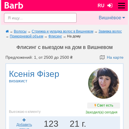
RU
Вишнёвое
→
Волосы
→
Стрижка и укладка волос в Вишневом
→
Завивка волос
→
Прикорневой объем
→
Флисинг
→
На дому
Флисинг с выездом на дом в Вишневом
Предложений: 1, от 2500 до 2500 ₴
На карте
Ксенія Фізер
визажист
Свет есть
Выезжаю к клиенту
Заходил(а)
сегодня
123
21 г.
Добавить