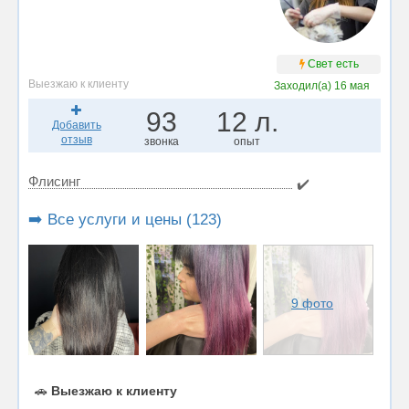
Свет есть
Выезжаю к клиенту
Заходил(а)
16 мая
93
12 л.
Добавить
отзыв
звонка
опыт
Флисинг
✔️
➡️ Все услуги и цены (123)
9 фото
🚗
Выезжаю к клиенту