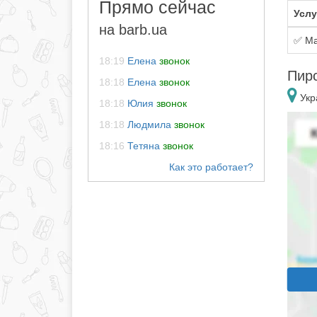
Прямо сейчас
Услу
на barb.ua
✅ Ма
18:19
Елена
звонок
Пирс
18:18
Елена
звонок
Укр
18:18
Юлия
звонок
18:18
Людмила
звонок
18:16
Тетяна
звонок