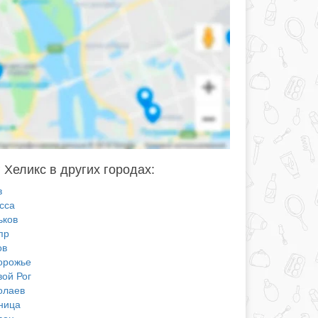
 Хеликс в других городах:
в
сса
ьков
пр
ов
орожье
вой Рог
олаев
ница