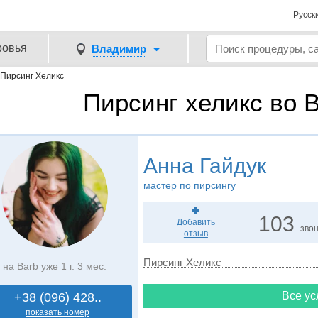
Русск
ровья
Владимир
Пирсинг Хеликс
Пирсинг хеликс во 
Анна Гайдук
мастер по пирсингу
103
Добавить
зво
отзыв
Пирсинг Хеликс
на Barb уже 1 г. 3 мес.
Все ус
+38 (096) 428..
показать номер