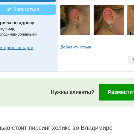
Записаться
рием по адресу
ладимир,
олодимир-Волинський
Добавить отзыв
мотреть на карте
Размести
Нужны клиенты?
ько стоит пирсинг хеликс во Владимире