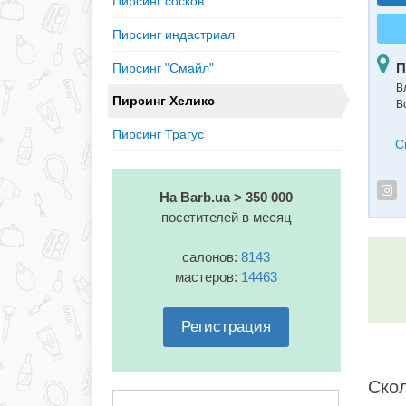
Пирсинг сосков
Пирсинг индастриал
Пирсинг "Смайл"
П
В
Пирсинг Хеликс
В
Пирсинг Трагус
С
На Barb.ua > 350 000
посетителей в месяц
салонов:
8143
мастеров:
14463
Регистрация
Скол