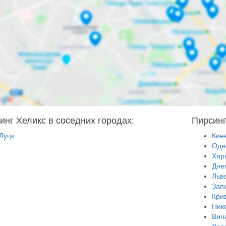
инг Хеликс в соседних городах:
Пирсинг
Луцк
Кие
Оде
Хар
Дне
Льв
Зап
Кри
Ник
Вин