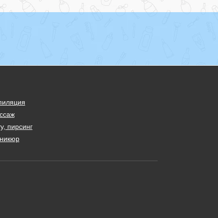
пиляция
ссаж
у, пирсинг
никюр