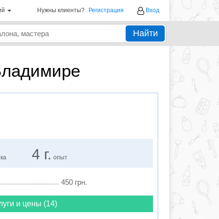
ий
Нужны клиенты?
Регистрация
Вход
Найти
Владимире
4 г.
нка
опыт
450 грн.
луги и цены (14)