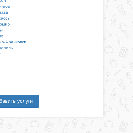
сон
нигов
тава
кассы
омир
ы
но
но-Франковск
нополь
к
бавить услуги