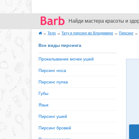
Найди мастера красоты и здо
→
Тело
→
Тату и пирсинг во Владимире
→
Пирсинг
→
Все виды пирсинга
Прокалывание мочек ушей
Пирсинг носа
Пирсинг пупка
Губы
Язык
Пирсинг ушей
Пирсинг бровей