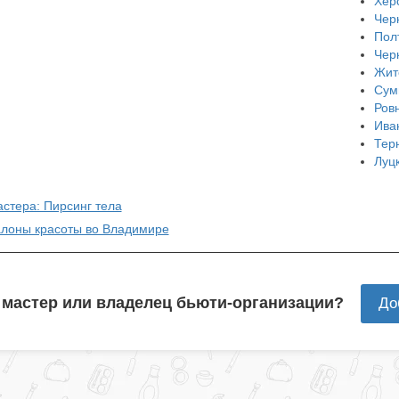
Хер
Чер
Пол
Чер
Жит
Сум
Ров
Ива
Тер
Луц
астера: Пирсинг тела
алоны красоты во Владимире
 мастер или владелец бьюти-организации?
До