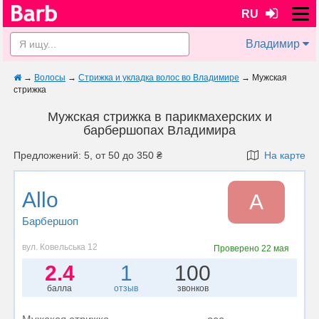
RU
Владимир
→
Волосы
→
Стрижка и укладка волос во Владимире
→
Мужская
стрижка
Мужская стрижка в парикмахерских и
барбершопах Владимира
Предложений: 5, от 50 до 350 ₴
На карте
Аllo
А
Барбершоп
вул. Ковельська 12
Проверено
22 мая
2.4
1
100
балла
отзыв
звонков