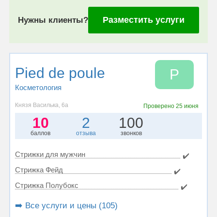
Разместить услуги
Нужны клиенты?
Pied de poule
P
Косметология
Князя Василька, 6а
Проверено
25 июня
10
2
100
баллов
отзыва
звонков
Стрижки для мужчин
✔️
Стрижка Фейд
✔️
Стрижка Полубокс
✔️
➡️ Все услуги и цены (105)