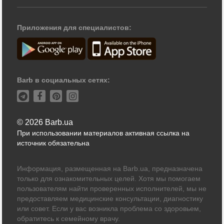
Приложения для специалистов:
Barb в социальных сетях:
© 2026 Barb.ua
При использовании материалов активная ссылка на
источник обязательна
Информация, размещенная на Barb.ua, предназначена
только для ознакомительных целей. Хотя мы помогаем
пользователям найти проверенных исполнителей, мы не
предоставляем медицинские консультации, диагностику
или совет. Если у вас возникла проблема со здоровьем,
обратитесь к семейному врачу.