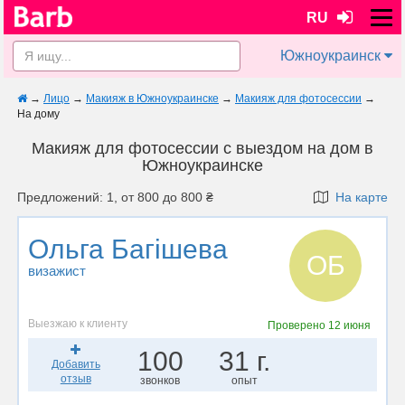
RU
Южноукраинск
→
Лицо
→
Макияж в Южноукраинске
→
Макияж для фотосессии
→
На дому
Макияж для фотосессии с выездом на дом в
Южноукраинске
Предложений: 1, от 800 до 800 ₴
На карте
Ольга Багішева
ОБ
визажист
Выезжаю к клиенту
Проверено
12 июня
100
31 г.
Добавить
отзыв
звонков
опыт