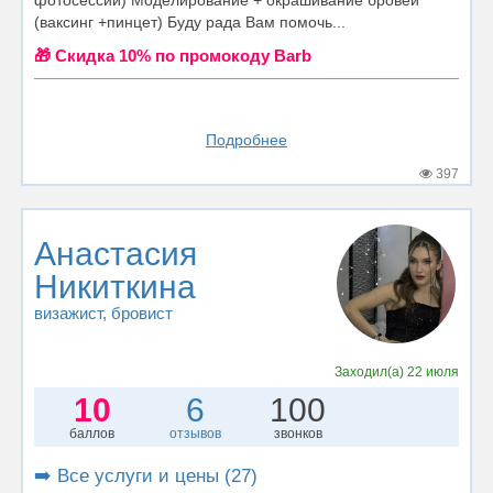
фотосессии) Моделирование + окрашивание бровей
(ваксинг +пинцет) Буду рада Вам помочь...
🎁 Cкидка 10% по промокоду Barb
Подробнее
397
Анастасия
Никиткина
визажист
, бровист
Заходил(а)
22 июля
10
6
100
баллов
отзывов
звонков
➡️ Все услуги и цены (27)