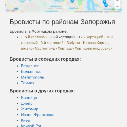
Бровисты по районам Запорожья
Бровисты в Хортицком районе:
-
15-й хортицкий
- 16-й хортицкий
-
17-й хортицкий
-
18-й
хортицкий
-
3-й хортицкий
-
Бабурка
-
Нижняя Хортица
-
поселок Мостоотряд
-
Хортица
-
Хортицкий микрорайон
Бровисты в соседних городах:
Бердянск
Вольнянск
Мелитополь
Токмак
Бровисты в других городах:
Винница
Днепр
Житомир
Ивано-Франковск
Киев
Кривой Рог