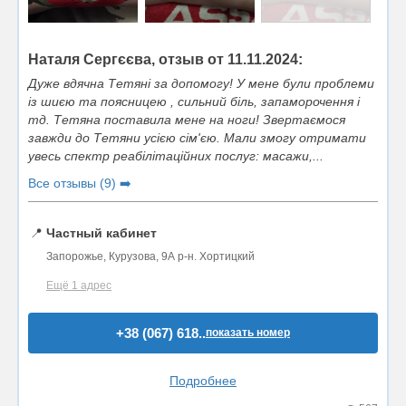
Наталя Сергєєва, отзыв от 11.11.2024:
Дуже вдячна Тетяні за допомогу! У мене були проблеми
із шиєю та поясницею , сильний біль, запаморочення і
тд. Тетяна поставила мене на ноги! Звертаємося
завжди до Тетяни усією сім'єю. Мали змогу отримати
увесь спектр реабілітаційних послуг: масажи,...
Все отзывы (9) ➡️
📍
Частный кабинет
Запорожье, Курузова, 9А р-н. Хортицкий
Ещё 1 адрес
+38 (067) 618..
показать номер
Подробнее