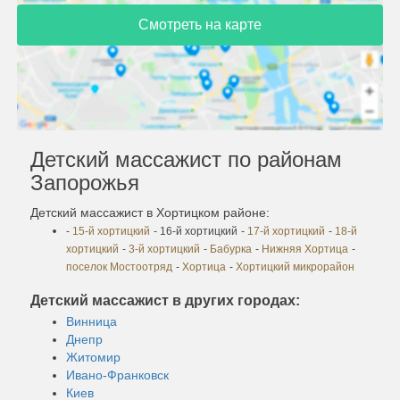
Смотреть на карте
Детский массажист по районам
Запорожья
Детский массажист в Хортицком районе:
-
15-й хортицкий
- 16-й хортицкий
-
17-й хортицкий
-
18-й
хортицкий
-
3-й хортицкий
-
Бабурка
-
Нижняя Хортица
-
поселок Мостоотряд
-
Хортица
-
Хортицкий микрорайон
Детский массажист в других городах:
Винница
Днепр
Житомир
Ивано-Франковск
Киев