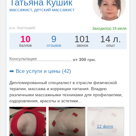
Татьяна Кушик
массажист
, детский массажист
р-н. Хортицкий
Заходил(а)
18 июля
10
9
101
14 л.
баллов
отзывов
звонок
опыт
Консультация
от 300 грн.
➡️ Все услуги и цены (42)
Дипломированный специалист в отрасли физической
терапии, массажа и коррекции питания. Владею
различными массажными техниками для профилактики,
оздоровления, красоты и эстетики...
12 фото