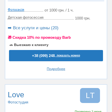
Фотосесія
от 1000 грн. / 1 ч.
Детская фотосессия
1000 грн.
➡️ Все услуги и цены (20)
🎁 Cкидка 10% по промокоду Barb
🚗
Выезжаю к клиенту
+38 (099) 248..
показать номер
Подробнее
Love
LТ
Фотостудия
Проверено
2 июня