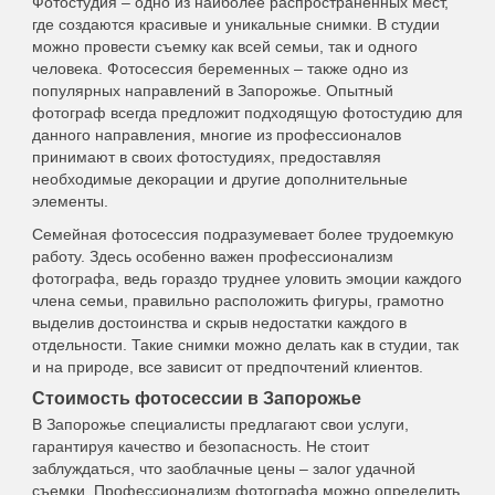
Фотостудия – одно из наиболее распространенных мест,
где создаются красивые и уникальные снимки. В студии
можно провести съемку как всей семьи, так и одного
человека. Фотосессия беременных – также одно из
популярных направлений в Запорожье. Опытный
фотограф всегда предложит подходящую фотостудию для
данного направления, многие из профессионалов
принимают в своих фотостудиях, предоставляя
необходимые декорации и другие дополнительные
элементы.
Семейная фотосессия подразумевает более трудоемкую
работу. Здесь особенно важен профессионализм
фотографа, ведь гораздо труднее уловить эмоции каждого
члена семьи, правильно расположить фигуры, грамотно
выделив достоинства и скрыв недостатки каждого в
отдельности. Такие снимки можно делать как в студии, так
и на природе, все зависит от предпочтений клиентов.
Стоимость фотосессии в Запорожье
В Запорожье специалисты предлагают свои услуги,
гарантируя качество и безопасность. Не стоит
заблуждаться, что заоблачные цены – залог удачной
съемки. Профессионализм фотографа можно определить