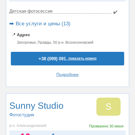
Детская фотосессия
✔️
➡️ Все услуги и цены (13)
📍
Адрес
Запорожье, Правды, 50 р-н. Вознесеновский
+38 (099) 091..
показать номер
Подробнее
Sunny Studio
S
Фотостудия
р-н. Александровский
Проверено
30 июня