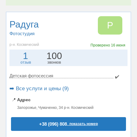
Радуга
Р
Фотостудия
р-н. Космический
Проверено
16 июня
1
100
отзыв
звонков
Детская фотосессия
✔️
➡️ Все услуги и цены (9)
📍
Адрес
Запорожье, Чумаченко, 34 р-н. Космический
+38 (096) 808..
показать номер