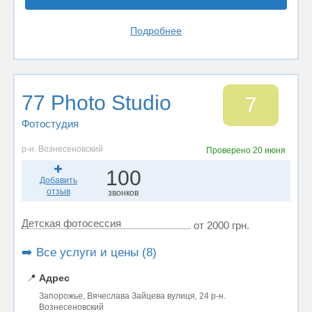
Подробнее
77 Photo Studio
7
Фотостудия
р-н. Вознесеновский
Проверено
20 июня
100
Добавить
отзыв
звонков
Детская фотосессия
от 2000 грн.
➡️ Все услуги и цены (8)
📍
Адрес
Запорожье, Вячеслава Зайцева вулиця, 24 р-н.
Вознесеновский