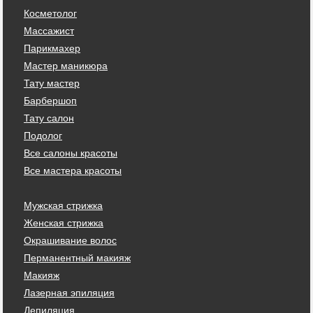
Косметолог
Массажист
Парикмахер
Мастер маникюра
Тату мастер
Барбершоп
Тату салон
Подолог
Все салоны красоты
Все мастера красоты
Мужская стрижка
Женская стрижка
Окрашивание волос
Перманентный макияж
Макияж
Лазерная эпиляция
Депиляция