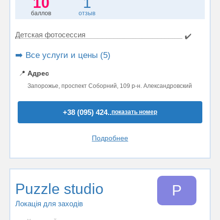
10
1
баллов
отзыв
Детская фотосессия
✔️
➡️ Все услуги и цены (5)
📍
Адрес
Запорожье, проспект Соборний, 109 р-н. Александровский
+38 (095) 424..
показать номер
Подробнее
Puzzle studio
P
Локація для заходів