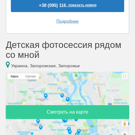
+38 (095) 116..
показать номер
Подробнее
Детская фотосессия рядом
со мной
Украина, Запорожская, Запорожье
Смотреть на карте