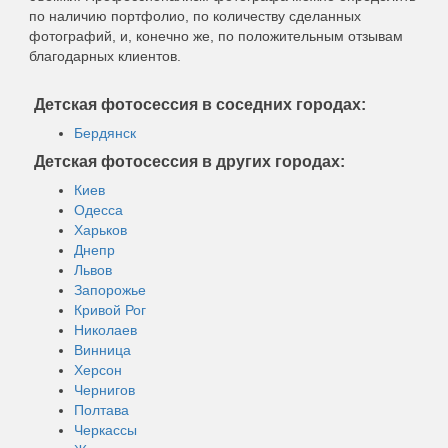
по наличию портфолио, по количеству сделанных
фотографий, и, конечно же, по положительным отзывам
благодарных клиентов.
Детская фотосессия в соседних городах:
Бердянск
Детская фотосессия в других городах:
Киев
Одесса
Харьков
Днепр
Львов
Запорожье
Кривой Рог
Николаев
Винница
Херсон
Чернигов
Полтава
Черкассы