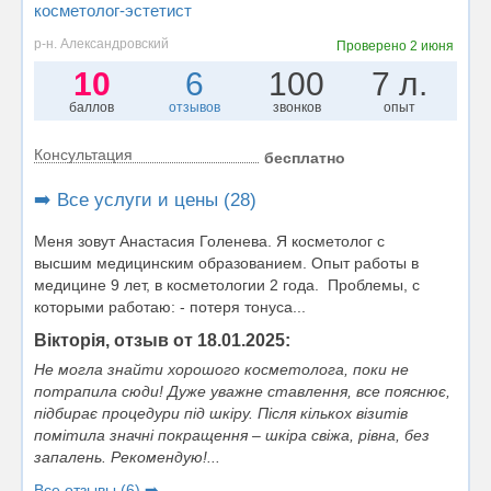
косметолог-эстетист
р-н. Александровский
Проверено
2 июня
10
6
100
7 л.
баллов
отзывов
звонков
опыт
Консультация
бесплатно
➡️ Все услуги и цены (28)
Меня зовут Анастасия Голенева. Я косметолог с
высшим медицинским образованием. Опыт работы в
медицине 9 лет, в косметологии 2 года. Проблемы, с
которыми работаю: - потеря тонуса...
Вікторія, отзыв от 18.01.2025:
Не могла знайти хорошого косметолога, поки не
потрапила сюди! Дуже уважне ставлення, все пояснює,
підбирає процедури під шкіру. Після кількох візитів
помітила значні покращення – шкіра свіжа, рівна, без
запалень. Рекомендую!...
Все отзывы (6) ➡️