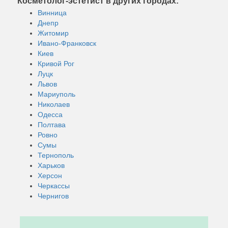
Косметолог-эстетист в других городах:
Винница
Днепр
Житомир
Ивано-Франковск
Киев
Кривой Рог
Луцк
Львов
Мариуполь
Николаев
Одесса
Полтава
Ровно
Сумы
Тернополь
Харьков
Херсон
Черкассы
Чернигов