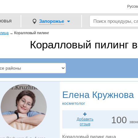
Русск
ровья
Запорожье
 лица
→
Коралловый пилинг
Коралловый пилинг в
Елена Кружнова
косметолог
100
Добавить
звон
отзыв
Коралловый пилинг лица