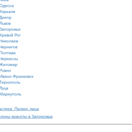
Одесса
Харьков
Днепр
Львов
Запорожье
Кривой Рог
Николаев
Чернигов
Полтава
Черкассы
Житомир
Ровно
Ивано-Франковск
Тернополь
Луцк
Мариуполь
астера: Пилинг лица
алоны красоты в Запорожье