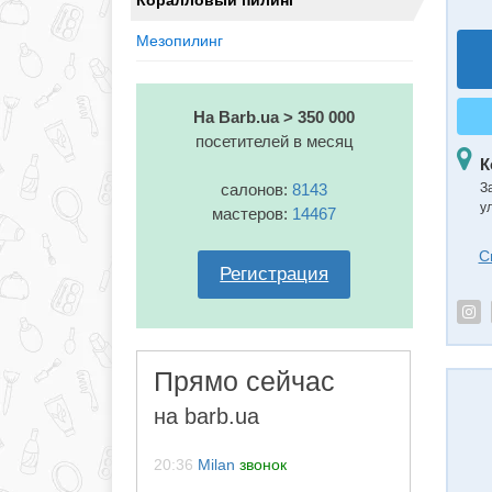
Коралловый пилинг
Мезопилинг
На Barb.ua > 350 000
посетителей в месяц
К
салонов:
8143
З
у
мастеров:
14467
С
Регистрация
Прямо сейчас
на barb.ua
20:36
Milan
звонок