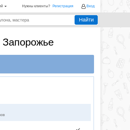
ий
Нужны клиенты?
Регистрация
Вход
Найти
 Запорожье
ков
✔️