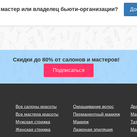
 мастер или владелец бьюти-организации?
До
Скидки до 80% от салонов и мастеров!
Все салоны красоты
Окрашивание волос
Де
Все мастера красоты
Перманентный макияж
Ма
Мужская стрижка
Макияж
Тат
Женская стрижка
Лазерная эпиляция
Ма