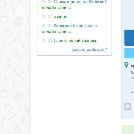
20:35
Стоматология на Киевской
онлайн запись
20:34
звонок
20:32
Киевское бюро красот
онлайн запись
20:31
Labelis
онлайн запись
Ч
З
Н
С