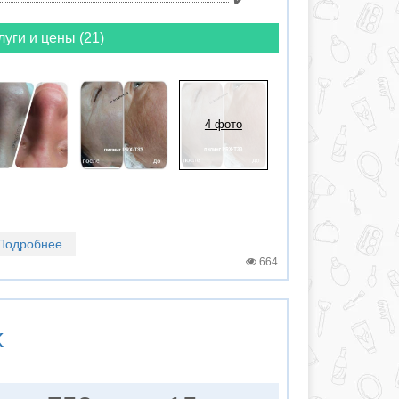
луги и цены (21)
4 фото
Подробнее
664
k