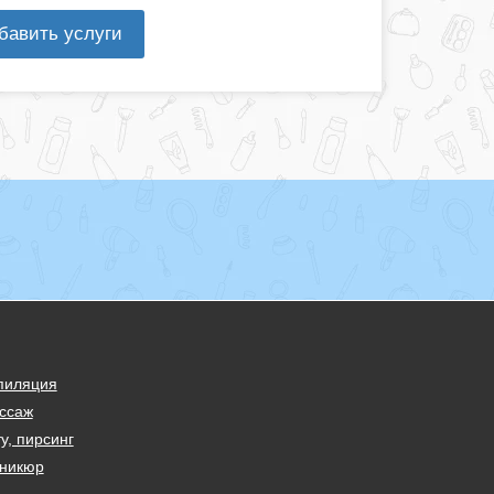
бавить услуги
пиляция
ссаж
у, пирсинг
никюр