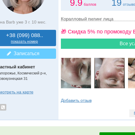
9.9
19
баллов
отзыв
Коралловый пилинг лица
на Barb уже 3 г. 10 мес.
🎁 Cкидка 5% по промокоду 
+38 (099) 088..
показать номер
Все ус
Записаться
астный кабинет
апорожье, Космический р-н,
овокузнецкая 31
мотреть на карте
Добавить отзыв