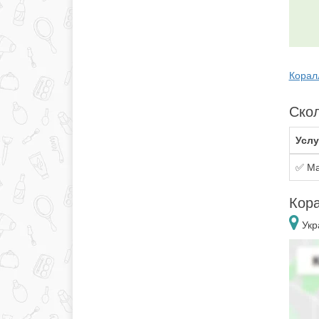
Корал
Скол
Услу
✅ Ма
Кор
Укр