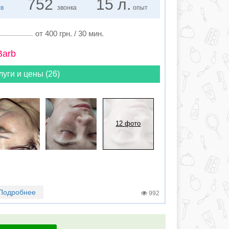
752
15 л.
ов
звонка
опыт
от 400 грн. / 30 мин.
Barb
луги и цены (26)
12 фото
Подробнее
992