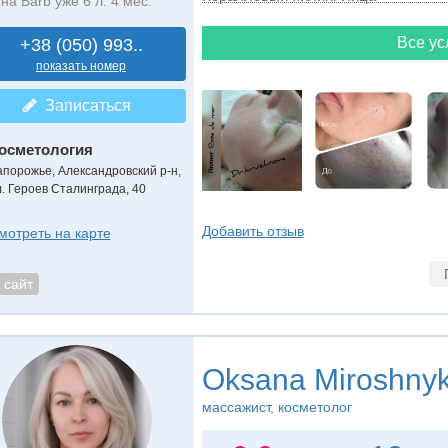
на Barb уже 6 л. 4 мес.
Все ус
+38 (050) 993..
показать номер
Записаться
осметология
апорожье, Александровский р-н,
л. Героев Сталинграда, 40
Добавить отзыв
мотреть на карте
сайт
Oksana Miroshny
массажист, косметолог