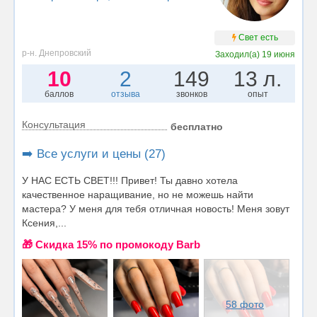
Свет есть
р-н. Днепровский
Заходил(а)
19 июня
10
2
149
13 л.
баллов
отзыва
звонков
опыт
Консультация
бесплатно
➡️ Все услуги и цены (27)
У НАС ЕСТЬ СВЕТ!!! Привет! Ты давно хотела
качественное наращивание, но не можешь найти
мастера? У меня для тебя отличная новость! Меня зовут
Ксения,...
🎁 Cкидка 15% по промокоду Barb
58 фото