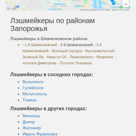
Лэшмейкеры по районам
Запорожья
Лэшмейкеры в Шевченковском районе:
-
1-й Шевченковский
- 2-й Шевченковский
-
3-й
Шевченковский
-
Военный городок
-
Высоковольтный
-
Зеленый Яр
-
Квартал 26
-
Леваневского
-
Мокрянка
-
поселок Димитрова
-
Поселок Тельмана
Лэшмейкеры в соседних городах:
Вольнянск
Гуляйполе
Мелитополь
Токмак
Лэшмейкеры в других городах:
Винница
Днепр
Житомир
Ивано-Франковск