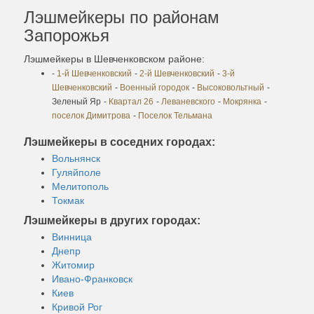
Лэшмейкеры по районам
Запорожья
Лэшмейкеры в Шевченковском районе:
-
1-й Шевченковский
-
2-й Шевченковский
-
3-й
Шевченковский
-
Военный городок
-
Высоковольтный
-
Зеленый Яр
-
Квартал 26
-
Леваневского
-
Мокрянка
-
поселок Димитрова
-
Поселок Тельмана
Лэшмейкеры в соседних городах:
Вольнянск
Гуляйполе
Мелитополь
Токмак
Лэшмейкеры в других городах:
Винница
Днепр
Житомир
Ивано-Франковск
Киев
Кривой Рог