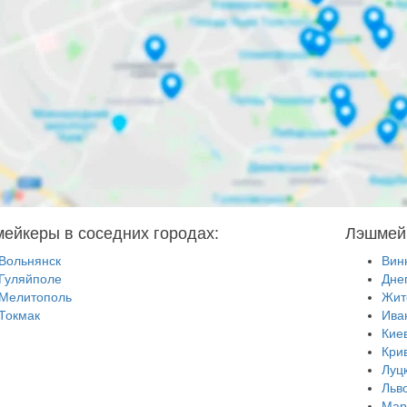
ейкеры в соседних городах:
Лэшмейк
Вольнянск
Вин
Гуляйполе
Дне
Мелитополь
Жит
Токмак
Ива
Кие
Кри
Луц
Льв
Мар