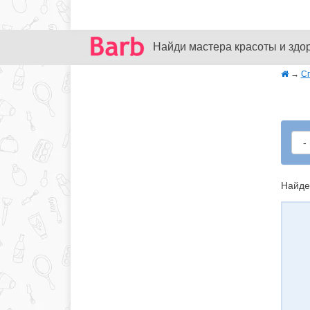
Найди мастера красоты и здо
→
С
Найде