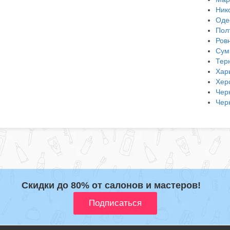
Ник
Оде
Пол
Ров
Сум
Тер
Хар
Хер
Чер
Чер
Скидки до 80% от салонов и мастеров!