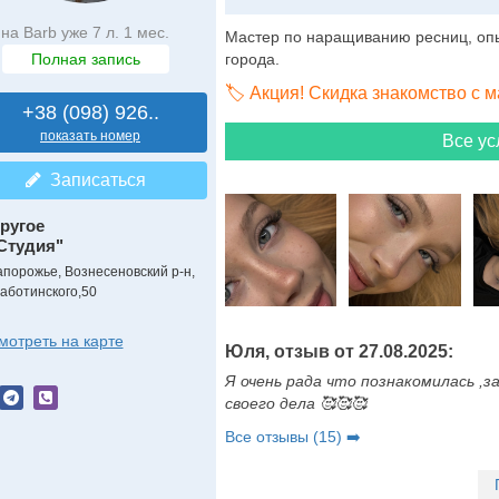
на Barb уже 7 л. 1 мес.
Мастер по наращиванию ресниц, опыт
Полная запись
города.
🏷️ Акция! Скидка знакомство с 
+38 (098) 926..
показать номер
Все ус
Записаться
ругое
Студия"
апорожье, Вознесеновский р-н,
аботинского,50
мотреть на карте
Юля, отзыв от 27.08.2025:
Я очень рада что познакомилась ,
своего дела 🥰🥰🥰
Все отзывы (15) ➡️