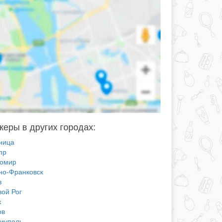
еры в других городах:
ница
пр
омир
но-Франковск
в
вой Рог
к
ов
иуполь