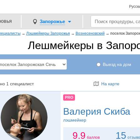
Русск
ровья
Запорожье
пециалисты
→
Лэшмейкеры Запорожья
→
Вознесеновский
→
поселок Запоро
Лешмейкеры в Запор
Выезд на дом
но 1 специалист
На карте
PRO
Валерия Скиба
лэшмейкер
9.9
15
баллов
отзыв