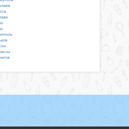
олаев
сса
тава
но
ы
нополь
ьков
сон
кассы
нигов