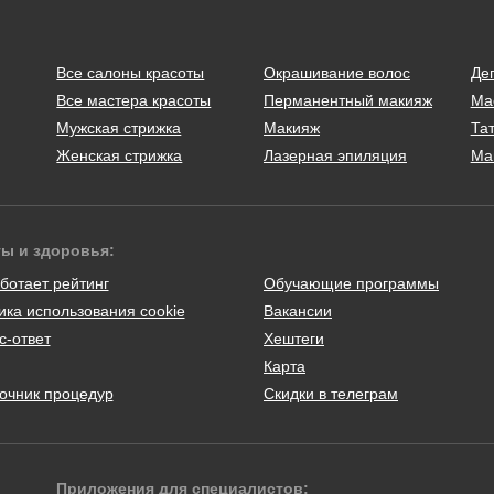
Все салоны красоты
Окрашивание волос
Де
Все мастера красоты
Перманентный макияж
Ма
Мужская стрижка
Макияж
Тат
Женская стрижка
Лазерная эпиляция
Ма
ты и здоровья:
ботает рейтинг
Обучающие программы
ика использования cookie
Вакансии
с-ответ
Хештеги
Карта
очник процедур
Скидки в телеграм
Приложения для специалистов: