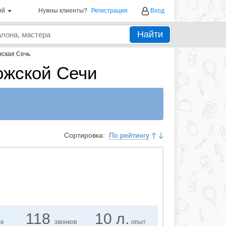
ий
Нужны клиенты?
Регистрация
Вход
Найти
жская Сечь
ожской Сечи
Сортировка:
По рейтингу
118
10 л.
ов
звонков
опыт