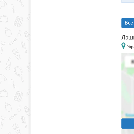
Все
Лэшм
Укр