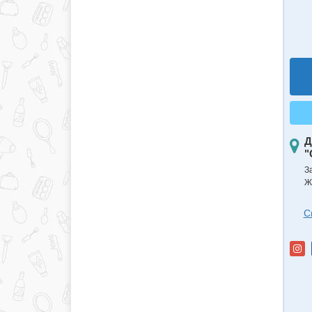
Д
"
З
Ж
С