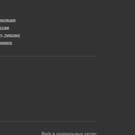
пиляция
ссаж
у, пирсинг
никюр
Barb в социальных сетях: