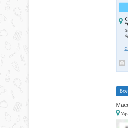
С
"
З
б
С
Все
Масс
Укр