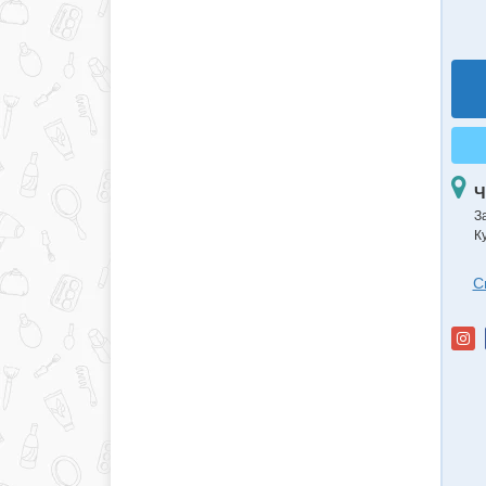
Ч
З
К
С