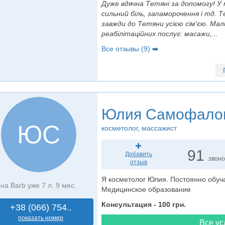
Дуже вдячна Тетяні за допомогу! У
сильний біль, запаморочення і тд.
завжди до Тетяни усією сім'єю. Ма
реабілітаційних послуг: масажи,...
Все отзывы (9) ➡️
Юлия Самофало
ЮС
косметолог
, массажист
91
Добавить
звоно
отзыв
Я косметолог Юлия. Постоянно обуч
на Barb уже 7 л. 9 мес.
Медицинское образование
Консультация - 100 грн.
+38 (066) 754..
показать номер
Все ус