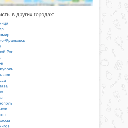
сты в других городах:
ница
пр
омир
но-Франковск
в
вой Рог
к
ов
иуполь
олаев
сса
тава
но
ы
нополь
ьков
сон
кассы
нигов