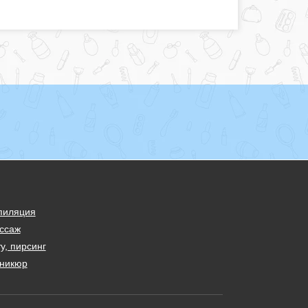
пиляция
ссаж
у, пирсинг
никюр