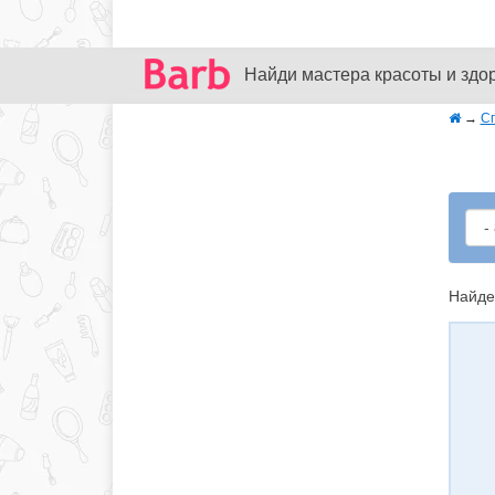
Найди мастера красоты и здо
→
С
Найде