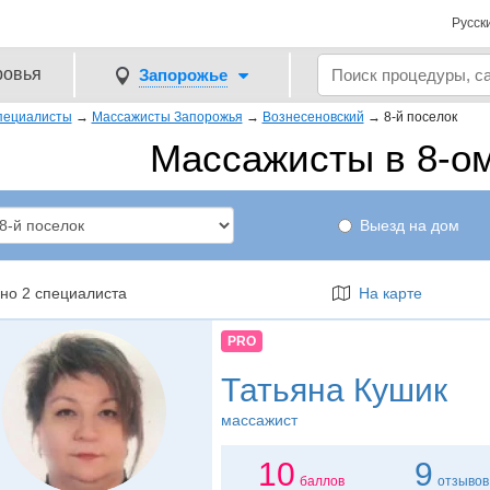
Русск
ровья
Запорожье
пециалисты
→
Массажисты Запорожья
→
Вознесеновский
→
8-й поселок
Массажисты в 8-ом
Выезд на дом
но 2 специалиста
На карте
PRO
Татьяна Кушик
массажист
10
9
баллов
отзывов