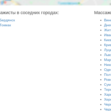
ажисты в соседних городах:
Массажи
Бердянск
Вин
Токмак
Дне
Жит
Ива
Кие
Кри
Луц
Льв
Мар
Ник
Оде
Пол
Ров
Сум
Тер
Хар
Хер
Чер
Чер