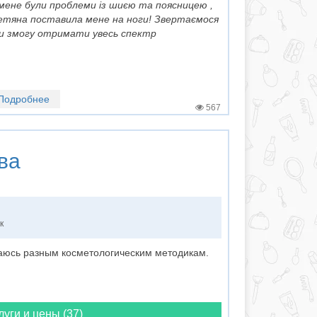
 мене були проблеми із шиєю та поясницею ,
 Тетяна поставила мене на ноги! Звертаємося
ли змогу отримати увесь спектр
Подробнее
567
ва
к
аюсь разным косметологическим методикам.
луги и цены (37)