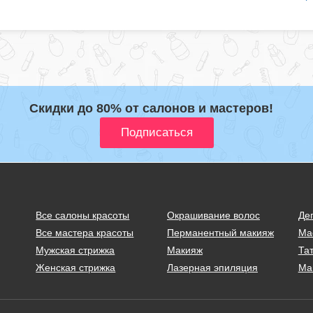
Скидки до 80% от салонов и мастеров!
Все салоны красоты
Окрашивание волос
Де
Все мастера красоты
Перманентный макияж
Ма
Мужская стрижка
Макияж
Тат
Женская стрижка
Лазерная эпиляция
Ма