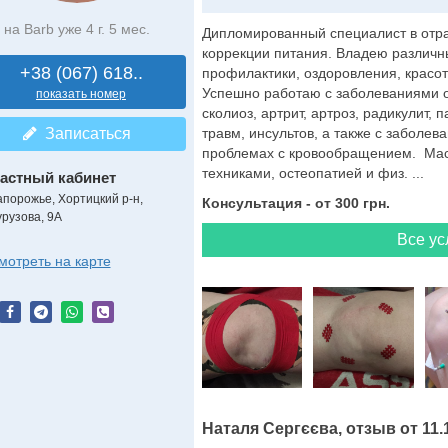
на Barb уже 4 г. 5 мес.
Дипломированный специалист в отра
коррекции питания. Владею различ
+38 (067) 618..
профилактики, оздоровления, красоты
Успешно работаю с заболеваниями о
показать номер
сколиоз, артрит, артроз, радикулит,
Записаться
травм, инсультов, а также с заболе
проблемах с кровообращением. Ма
техниками, остеопатией и физ. ...
астный кабинет
апорожье, Хортицкий р-н,
Консультация - от 300 грн.
урузова, 9А
Все ус
мотреть на карте
Наталя Сергєєва, отзыв от 11.1