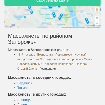
Смотреть на карте
Массажисты по районам
Запорожья
Массажисты в Вознесеновском районе:
-
8-й поселок
-
Вознесенка
-
Лермонтово
-
Научный
городок
-
остров Хортица
-
поселок Запорожская Сечь
-
Поселок Лесничий
-
поселок Овощеводов
-
Поселок
Старый Днепр
- Резиденция
Массажисты в соседних городах:
Бердянск
Токмак
Массажисты в других городах:
Винница
Днепр