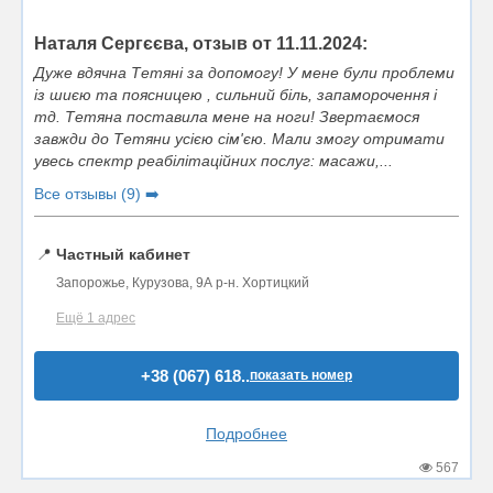
Наталя Сергєєва, отзыв от 11.11.2024:
Дуже вдячна Тетяні за допомогу! У мене були проблеми
із шиєю та поясницею , сильний біль, запаморочення і
тд. Тетяна поставила мене на ноги! Звертаємося
завжди до Тетяни усією сім'єю. Мали змогу отримати
увесь спектр реабілітаційних послуг: масажи,...
Все отзывы (9) ➡️
📍
Частный кабинет
Запорожье, Курузова, 9А р-н. Хортицкий
Ещё 1 адрес
+38 (067) 618..
показать номер
Подробнее
567