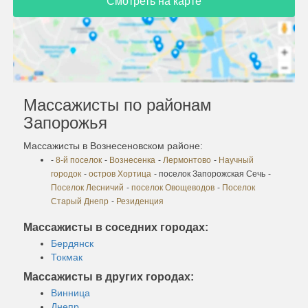
Смотреть на карте
Массажисты по районам
Запорожья
Массажисты в Вознесеновском районе:
-
8-й поселок
-
Вознесенка
-
Лермонтово
-
Научный
городок
-
остров Хортица
- поселок Запорожская Сечь
-
Поселок Лесничий
-
поселок Овощеводов
-
Поселок
Старый Днепр
-
Резиденция
Массажисты в соседних городах:
Бердянск
Токмак
Массажисты в других городах:
Винница
Днепр