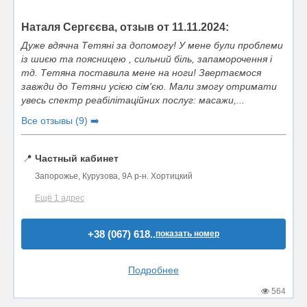
Наталя Сергєєва, отзыв от 11.11.2024:
Дуже вдячна Тетяні за допомогу! У мене були проблеми
із шиєю та поясницею , сильний біль, запаморочення і
тд. Тетяна поставила мене на ноги! Звертаємося
завжди до Тетяни усією сім'єю. Мали змогу отримати
увесь спектр реабілітаційних послуг: масажи,...
Все отзывы (9) ➡️
📍
Частный кабинет
Запорожье, Курузова, 9А р-н. Хортицкий
Ещё 1 адрес
+38 (067) 618..
показать номер
Подробнее
564