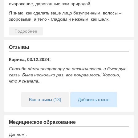
очарование, дарованные вам природой.
Я знаю, как сделать ваше лицо безупречным, волосы –
здоровыми, а тело - гладким и нежным, как шелк.
Жирная, проблемная кожа, купероз, морщины,
дряблость, возрастные изменения, повышенное
потоотделение, алопеция, нежелательная растительность
на теле – любую, даже самую сложную, проблему я
Отзывы
помогу вам решить, используя эффективные
современные процедуры и лечебно-восстановительные
Карина, 03.12.2024:
методики.
Спасибо администратору за отзывчивость и быструю
В моем косметологическом салоне есть все условия для
связь. Была несколько раз, все понравилось. Хорошо,
того, чтобы вы получили удовольствие от процедур и
что я сначала...
остались в восторге от достигнутого результата!
Все отзывы (13)
Добавить отзыв
Медицинское образование
Диплом
.
Дип