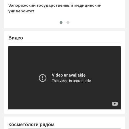
Запорожский государственный медицинский
Зап
университет
пос
Видео
https://www.youtube.com/embed/ZIb2li1cjHo
Косметологи рядом