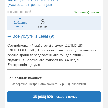
мастер депиляции
, электролог
(мастер электроэпиляции)
р-н. Днепровский
Заходил(а)
5 июля
3
Добавить
отзыв
звонка
➡️ Все услуги и цены (9)
Сертифікований майстер зі стажем. ДЕПІЛЯЦІЯ,
ЕЛЕКТРОЕПІЛЯЦІЯ Обожнюю свою роботу. За плечима
велика праця та задоволені клієнти. Депіляція -
видалення небажаного волосся на 3-4 неділі.
Електроепіляція для...
📍
Частный кабинет
Запорожье, Петра Сагайдачного 12 р-н. Днепровский
+38 (066) 920..
показать номер