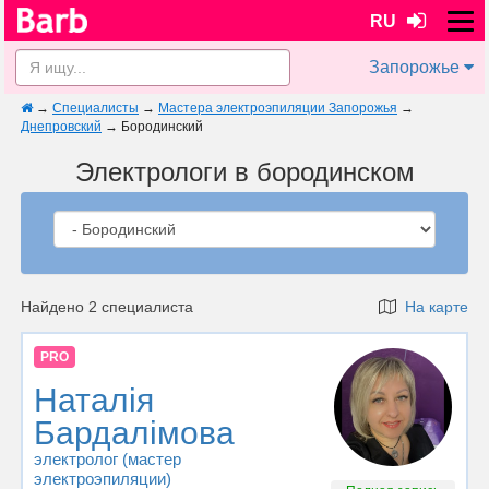
RU
Запорожье
→
Специалисты
→
Мастера электроэпиляции Запорожья
→
Днепровский
→
Бородинский
Электрологи в бородинском
Найдено 2 специалиста
На карте
PRO
Наталія
Бардалімова
электролог (мастер
электроэпиляции)