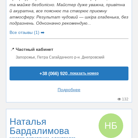
та майже безболісно. Майстер дуже уважна, привітна
й акуратна, все пояснює та створює приємну
атмосферу. Результат чудовий — шкіра гладенька, без
подразнень. Однозначно рекомендую...
Все отзывы (1) ➡️
📍
Частный кабинет
Запорожье, Петра Сагайдачного р-н. Днепровский
+38 (066) 920..
показать номер
Подробнее
132
Наталья
НБ
Бардалимова