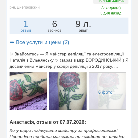
Полная запись
р-н. Днепровский
Заходил(а)
3 дня назад
1
6
9 л.
отзыв
звонков
опыт
➡️ Все услуги и цены (2)
✨ Знайомтесь — Я майстер депіляції та електроепіляції
Наталія з Вільнянську ✨ (зараз в мкр БОРОДИНСЬКИЙ ) Я
досвідчений майстер у сфері депіляції з 2017 року. ...
6 фото
Анастасія, отзыв от 07.07.2026:
Хочу щиро подякувати майстру за професіоналізм!
Процедура пройшла максимально комфортно, швидко