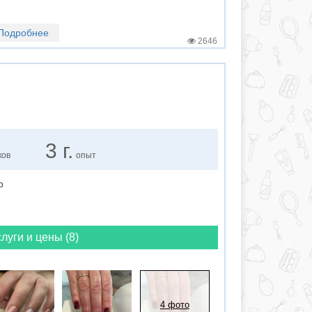
Подробнее
2646
3 г.
ков
опыт
юр
луги и цены (8)
4 фото