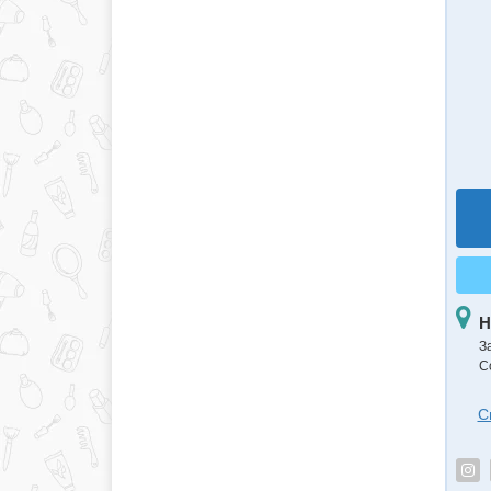
Н
З
С
С