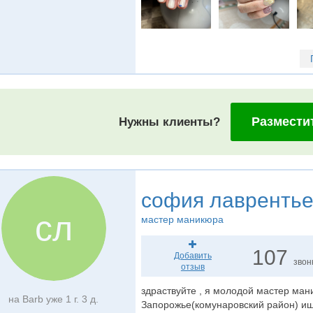
Размести
Нужны клиенты?
софия лавренть
сл
мастер маникюра
107
Добавить
звон
отзыв
здраствуйте , я молодой мастер ман
на Barb уже 1 г. 3 д.
Запорожье(комунаровский район) ищу