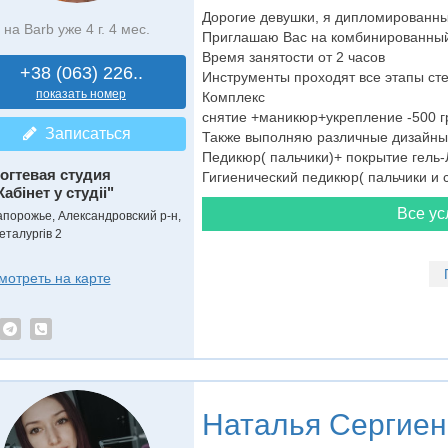
Дорогие девушки, я дипломированн
на Barb уже 4 г. 4 мес.
Приглашаю Вас на комбинированный
Время занятости от 2 часов
+38 (063) 226..
Инструменты проходят все этапы с
показать номер
Комплекс
снятие +маникюр+укрепление -500 г
Записаться
Также выполняю различные дизайны
Педикюр( пальчики)+ покрытие гель-
огтевая студия
Гигиенический педикюр( пальчики и с
Кабінет у студіі"
Все ус
апорожье, Александровский р-н,
еталургів 2
мотреть на карте
Наталья Сергиен