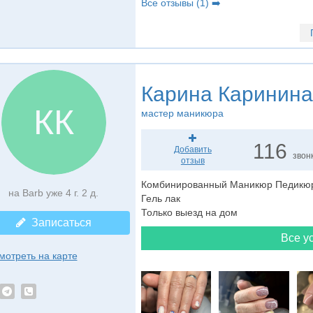
Все отзывы (1) ➡️
Карина Каринина
КК
мастер маникюра
116
Добавить
звон
отзыв
Комбинированный Маникюр Педик
на Barb уже 4 г. 2 д.
Гель лак
Только выезд на дом
Записаться
Все ус
мотреть на карте