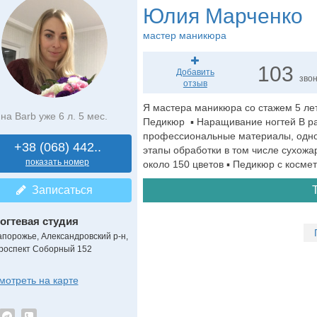
Юлия Марченко
мастер маникюра
103
Добавить
зво
отзыв
Я мастера маникюра со стажем 5 лет
на Barb уже 6 л. 5 мес.
Педикюр ▪️ Наращивание ногтей В ра
профессиональные материалы, однор
+38 (068) 442..
этапы обработки в том числе сухожа
показать номер
около 150 цветов ▪️ Педикюр с косме
Записаться
огтевая студия
апорожье, Александровский р-н,
роспект Соборный 152
мотреть на карте