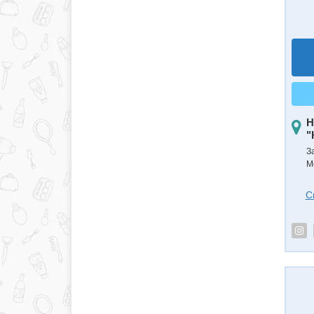
Н
"
З
М
С