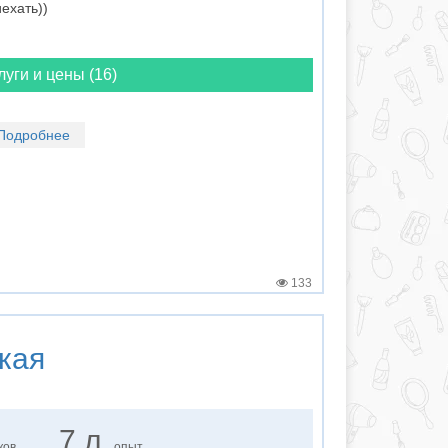
ехать))
луги и цены (16)
Подробнее
133
кая
7 л.
ков
опыт