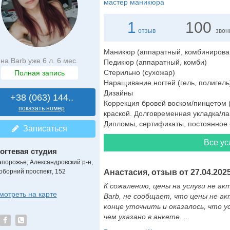
мастер маникюра
1
100
отзыв
звон
Маникюр (аппаратный, комбинирова
на Barb уже 6 л. 6 мес.
Педикюр (аппаратный, комби)
Стерильно (сухожар)
Полная запись
Наращивание ногтей (гель, полигель
Дизайны
+38 (063) 144..
Коррекция бровей воском/пинцетом 
показать номер
краской. Долговременная укладка/ла
Дипломы, сертификаты, постоянное
Записаться
Все ус
огтевая студия
апорожье, Александровский р-н,
оборний проспект, 152
Анастасия, отзыв от 27.04.2025
К сожалению, цены на услуги не ак
мотреть на карте
Barb, не сообщает, что цены не ак
конце уточнить и оказалось, что у
чем указано в анкете. ...