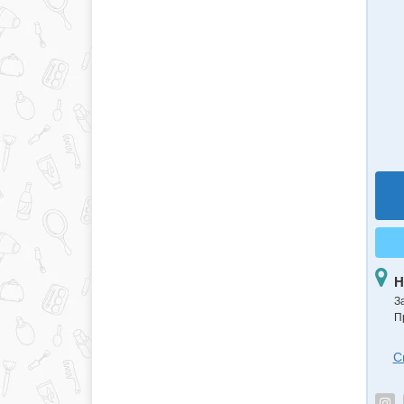
Н
З
П
С