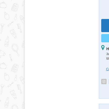
Н
З
Ш
С