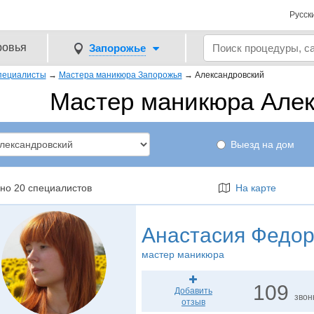
Русск
ровья
Запорожье
пециалисты
→
Мастера маникюра Запорожья
→
Александровский
Мастер маникюра Але
Выезд на дом
но 20 специалистов
На карте
Анастасия Федор
мастер маникюра
109
Добавить
звон
отзыв