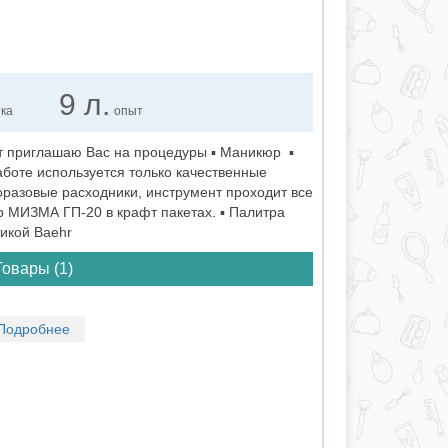
9 л.
нка
опыт
 приглашаю Вас на процедуры ▪️ Маникюр ▪️
боте используется только качественные
азовые расходники, инструмент проходит все
р МИЗМА ГП-20 в крафт пакетах. ▪️ Палитра
тикой Baehr
Товары (1)
Подробнее