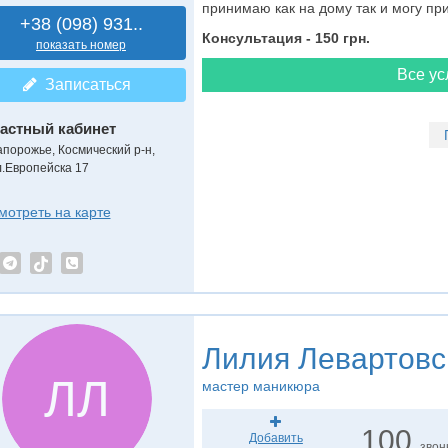
принимаю как на дому так и могу при
+38 (098) 931..
Консультация - 150 грн.
показать номер
Все ус
Записаться
астный кабинет
апорожье, Космический р-н,
л.Европейска 17
мотреть на карте
Лилия Левартовс
ЛЛ
мастер маникюра
100
Добавить
звон