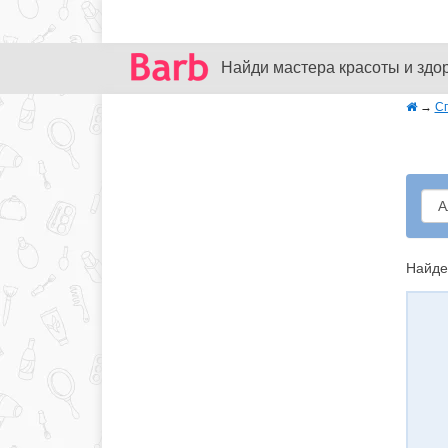
Найди мастера красоты и здо
→
С
Найде