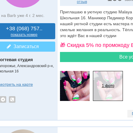
отзыв
Приглашаю в уютную студию Malaya P
на Barb уже 4 г. 2 мес.
Школьная 16. Маникюр Педикюр Корре
нашей уютной студии есть мастера 
+38 (068) 757..
смелые желания в реальность. Тёпл
показать номер
это ждёт Вас в нашей студии
🎁 Cкидка 5% по промокоду 
Записаться
Все ус
огтевая студия
апорожье, Александровский р-н,
кольная 16
мотреть на карте
1 фото