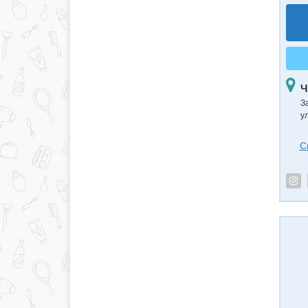
Ч
З
у
С