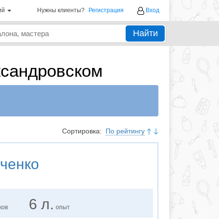
ий
Нужны клиенты?
Регистрация
Вход
Найти
ксандровском
Сортировка:
По рейтингу
ченко
6 л.
ков
опыт