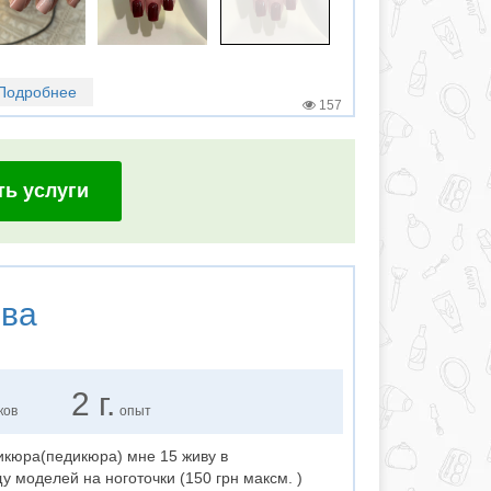
Подробнее
157
ть услуги
ева
2 г.
ков
опыт
икюра(педикюра) мне 15 живу в
 моделей на ноготочки (150 грн максм. )